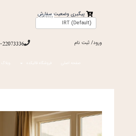
فتن
ه
پیگیری وضعیت سفارش
حتوا
IRT (Default)
ورود/ ثبت نام
-22073336
صفحه اصلی
فروشگاه قالیکده
وبلاگ 