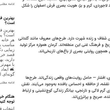
ادامه مطلب 
 لاجوردی، کرم و بژ، هویت بصری فرش اصفهان را شکل
بهترین فر
است؟
بهترین ف
است؟ پذی
 شفاف و زنده
شهرت دارد. طرح‌های معروف مانند گلدانی
هر خانه 
تاریخ و فرهنگ غنی این منطقه‌اند. کرمان همواره مرکز تولید
مناسب برا
زیبایی دک
مچون روایتی بصری از باغ‌های تاریخی‌اند.
قصد خرید
دارید، به
با مهم‌تر
🛋️ ابعا
گونه‌ای 
 افشار — حامل روایت‌های واقعی زندگی‌اند. طرح‌ها
ادامه مطلب 
شه، از حافظه و احساس بافنده به‌وجود می‌آیند. نقش
 گرم لاکی و نارنجی، بیانگر زندگی کوچ‌نشینی و ارتباط
هنگام خر
، صریح و پرانرژی‌اند.
توجه کنیم
انتخاب 