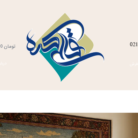
021
س
تومان
0
خ
دربار
فرش