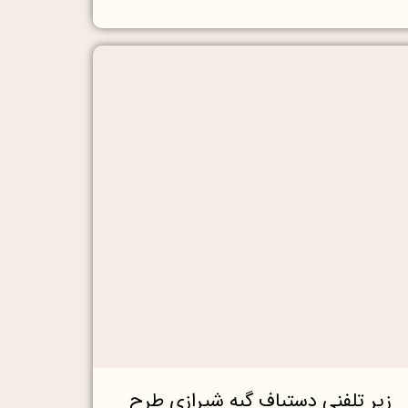
زیر تلفنی دستباف گبه شیرازی طرح