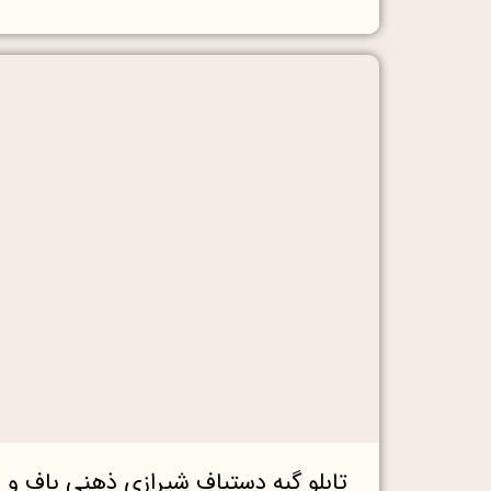
تابلو گبه دستباف شیرازی ذهنی باف و