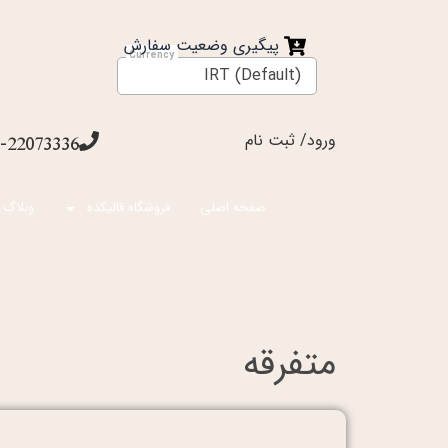
فتن
ه
پیگیری وضعیت سفارش
حتوا
IRT (Default)
ورود/ ثبت نام
-22073336
صفحه اصلی
فروشگاه قالیکده
وبلاگ 
متفرقه