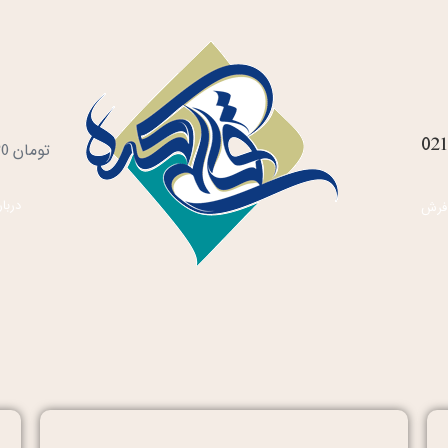
021
س
تومان
0
خ
دربار
فرش