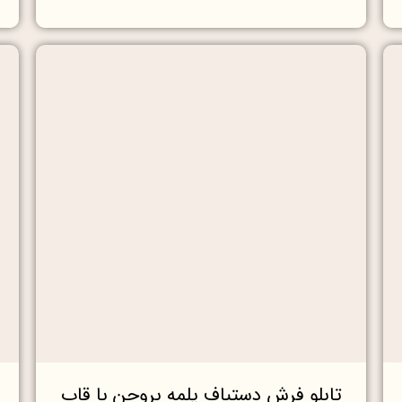
تابلو فرش دستباف یلمه بروجن با قاب