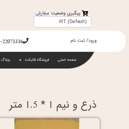
فتن
ه
پیگیری وضعیت سفارش
حتوا
IRT (Default)
ورود/ ثبت نام
-22073336
صفحه اصلی
فروشگاه قالیکده
وبلاگ 
ذرع و نیم 1 * 1.5 متر