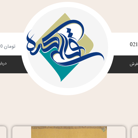
021
س
تومان
0
خ
دربار
فرش