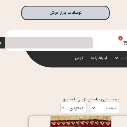
نوسانات بازار فرش
0
جستجو
بد
ج
رید
ارتباط با ما
قوانین
ه ما
مرتب سازی براساس:
نزولی یا صعوی: