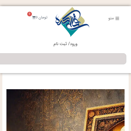
فتن
ه
0
حتوا
سبد
تومان
0
منو
خرید
ورود/ ثبت نام
جستجو