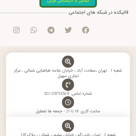
تماس با کارشناس فرش
I
W
T
T
F
قالیکده در شبکه های اجتماعی
n
h
e
w
a
s
a
l
i
c
t
t
e
t
e
a
s
g
t
b
g
a
r
e
o
r
p
a
r
o
a
p
m
k
m
شعبه 1 : تهران ،سعادت آباد ، خیابان علامه طباطبایی شمالی ، مرکز
تجاری سهیل
شماره تماس: 8-22073336-021
ساعت کاری: 10 تا 21 - جمعه ها تعطیل
شعبه 2 : تهران ،اندرزگو ، خیابان سلیمی شمالی ، پلاک 119