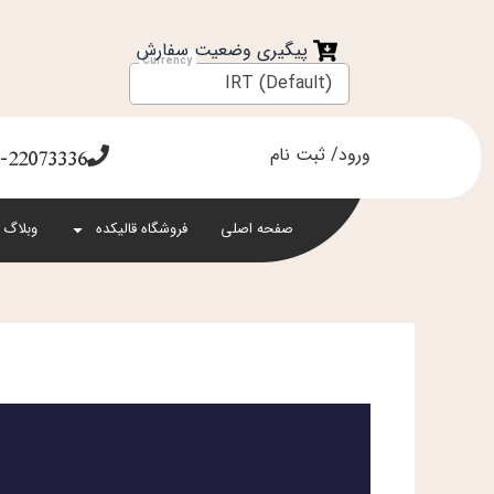
فتن
ه
پیگیری وضعیت سفارش
حتوا
IRT (Default)
ورود/ ثبت نام
-22073336
صفحه اصلی
فروشگاه قالیکده
وبلاگ 