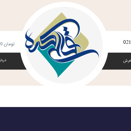
021
س
تومان
0
خ
دربار
فرش