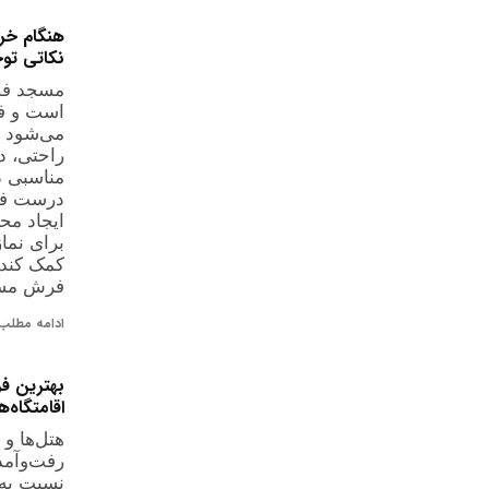
هنگام خر
نکاتی توج
مسجد فض
است و فر
می‌شود با
راحتی، د
مناسبی د
درست فر
ایجاد مح
برای نما
کمک کند.
فرش مسج
ادامه مطلب 
بهترین فر
اقامتگاه‌ها
هتل‌ها و ا
رفت‌وآمد 
نسبت به 