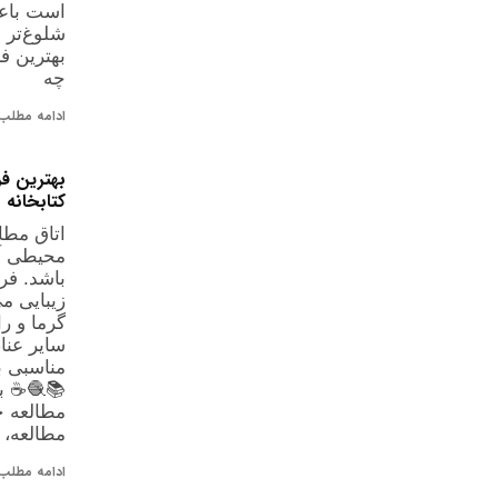
است باع
شلوغ‌تر 
بهترین ف
چه
ادامه مطلب 
بهترین فر
کتابخانه
اتاق مطال
محیطی آر
باشد. فر
زیبایی می
گرما و را
سایر عنا
مناسبی بر
📚🧶☕ به
مطالعه چ
مطالعه،
ادامه مطلب 