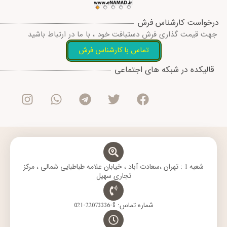
درخواست کارشناس فرش
جهت قیمت گذاری فرش دستبافت خود ، با ما در ارتباط باشید
تماس با کارشناس فرش
I
W
T
T
F
قالیکده در شبکه های اجتماعی
n
h
e
w
a
s
a
l
i
c
t
t
e
t
e
a
s
g
t
b
g
a
r
e
o
r
p
a
r
o
a
p
m
k
m
شعبه 1 : تهران ،سعادت آباد ، خیابان علامه طباطبایی شمالی ، مرکز
تجاری سهیل
شماره تماس: 8-22073336-021