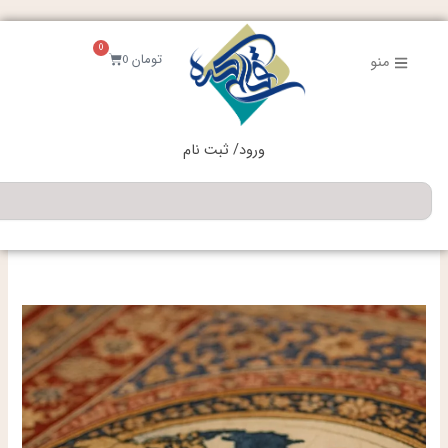
فتن
ه
0
حتوا
سبد
تومان
0
منو
خرید
ورود/ ثبت نام
جستجو