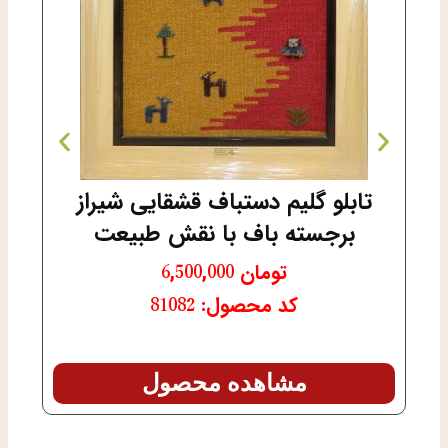
تابلو گلیم دستباف قشقایی شیراز
شش
برجسته باف با نقش طبیعت
م
تومان
6,500,000
کد محصول: 81082
مشاهده محصول