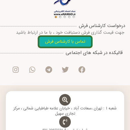
درخواست کارشناس فرش
جهت قیمت گذاری فرش دستبافت خود ، با ما در ارتباط باشید
تماس با کارشناس فرش
I
W
T
T
F
قالیکده در شبکه های اجتماعی
n
h
e
w
a
s
a
l
i
c
t
t
e
t
e
a
s
g
t
b
g
a
r
e
o
r
p
a
r
o
a
p
m
k
m
شعبه 1 : تهران ،سعادت آباد ، خیابان علامه طباطبایی شمالی ، مرکز
تجاری سهیل