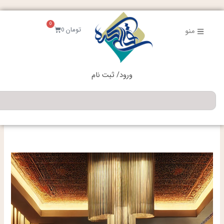
فتن
ه
0
حتوا
سبد
تومان
0
منو
خرید
ورود/ ثبت نام
جستجو