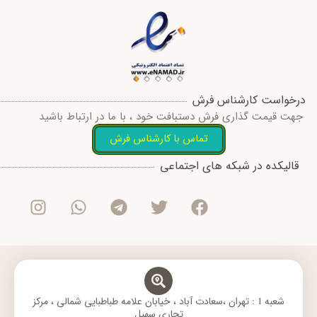
درخواست کارشناس فرش
جهت قیمت گذاری فرش دستبافت خود ، با ما در ارتباط باشید
تماس با کارشناس فرش
I
W
T
T
F
قالیکده در شبکه های اجتماعی
n
h
e
w
a
s
a
l
i
c
t
t
e
t
e
a
s
g
t
b
g
a
r
e
o
r
p
a
r
o
a
p
m
k
m
شعبه 1 : تهران ،سعادت آباد ، خیابان علامه طباطبایی شمالی ، مرکز
تجاری سهیل