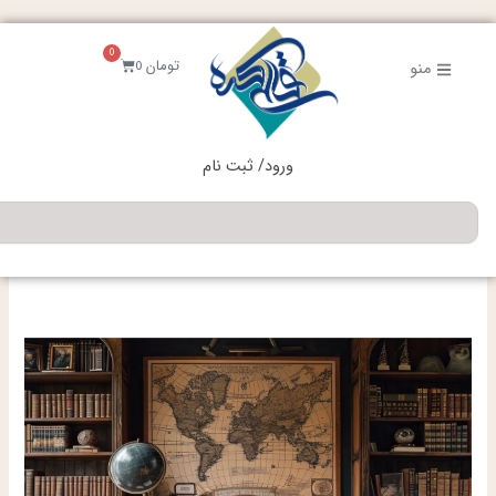
فتن
ه
0
حتوا
سبد
تومان
0
منو
خرید
ورود/ ثبت نام
جستجو