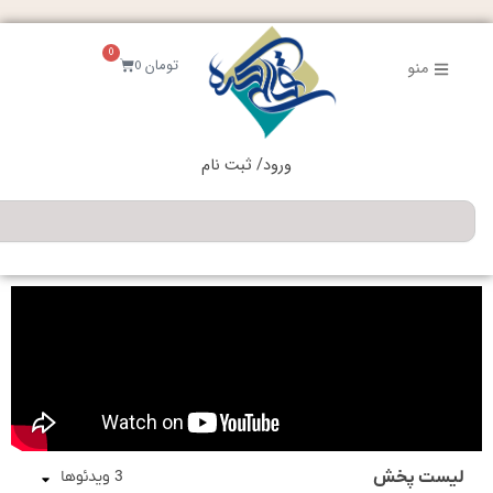
فتن
ه
0
حتوا
سبد
تومان
0
منو
خرید
ورود/ ثبت نام
جستجو
لیست پخش
3 ویدئوها