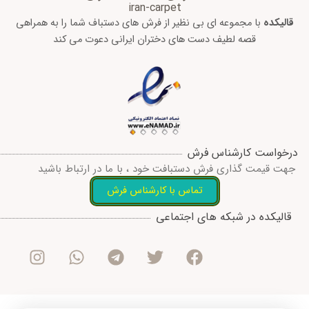
iran-carpet
قالیکده
با مجموعه ای بی نظیر از فرش های دستباف شما را به همراهی
قصه لطیف دست های دختران ایرانی دعوت می کند
درخواست کارشناس فرش
جهت قیمت گذاری فرش دستبافت خود ، با ما در ارتباط باشید
تماس با کارشناس فرش
I
W
T
T
F
قالیکده در شبکه های اجتماعی
n
h
e
w
a
s
a
l
i
c
t
t
e
t
e
a
s
g
t
b
g
a
r
e
o