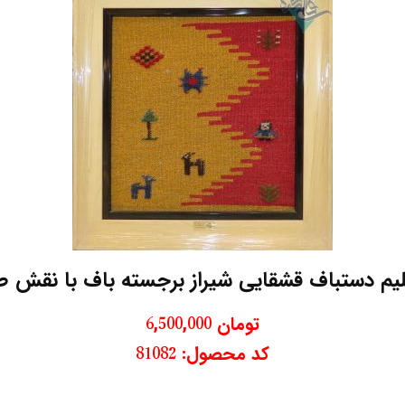
گلیم دستباف قشقایی شیراز برجسته باف با نقش 
تومان
6,500,000
کد محصول: 81082