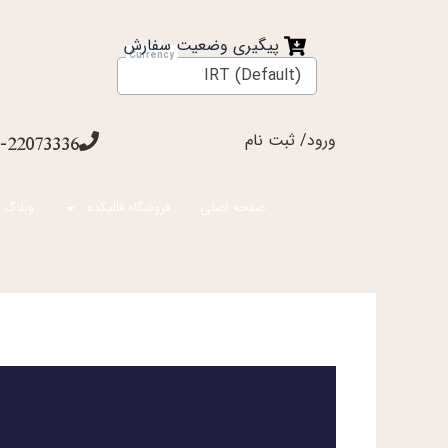
فتن
ه
پیگیری وضعیت سفارش
حتوا
IRT (Default)
ورود/ ثبت نام
-22073336
صفحه اصلی
فروشگاه قالیکده
وبلاگ 