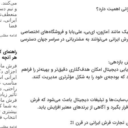
می‌کنند.
رانی اهمیت دارد؟
و نیم دست
منعطف‌تر
ایرانی، 
فضا
نیک
مانند
آمازون، ای‌بی، علی‌بابا و فروشگاه‌های اختصاصی
ادامه مطلب 
رش ایرانی می‌توانند به
مشتریانی در سراسر جهان دسترسی
راهنمای 
هر آنچه ب
یش بازدهی
:
فرش ماشی
ریابی دیجیتال امکان هدف‌گذاری دقیق‌تر و بهینه‌تر را فراهم
اجزای دک
د که
بودجه‌ی خود را به شکل مؤثرتری مدیریت کنند
.
ایرانی ا
مناسب عل
راحتی، د
تأثیر زیا
‌سایت‌ها و تبلیغات دیجیتال
باعث می‌شود که
فرش
فرش ماشی
به شما کم
ار بگیرد
و آگاهی از برندهای معتبر افزایش یابد.
بیشتری ت
انتخاب 
جارت فرش ایرانی در قرن 21
ادامه مطلب 