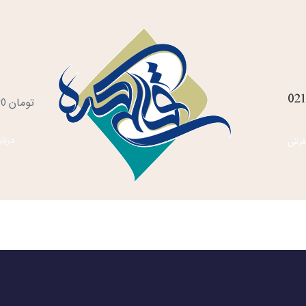
021
س
تومان
0
خ
دربار
فرش