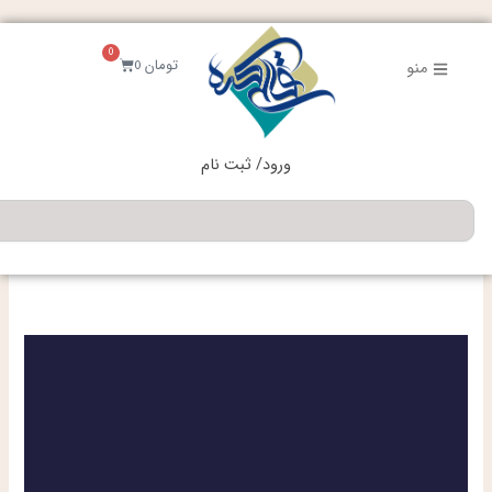
فتن
ه
0
حتوا
سبد
تومان
0
منو
خرید
ورود/ ثبت نام
جستجو