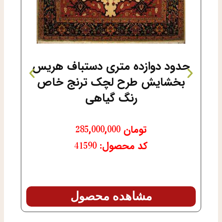
حدود دوازده متری دستباف هریس
بخشایش طرح لچک ترنج خاص
تاب
رنگ گیاهی
م
تومان
285,000,000
کد محصول: 41590
مشاهده محصول