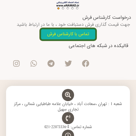
درخواست کارشناس فرش
جهت قیمت گذاری فرش دستبافت خود ، با ما در ارتباط باشید
تماس با کارشناس فرش
I
W
T
T
F
قالیکده در شبکه های اجتماعی
n
h
e
w
a
s
a
l
i
c
t
t
e
t
e
a
s
g
t
b
g
a
r
e
o
r
p
a
r
o
a
p
m
k
m
شعبه 1 : تهران ،سعادت آباد ، خیابان علامه طباطبایی شمالی ، مرکز
تجاری سهیل
شماره تماس: 8-22073336-021