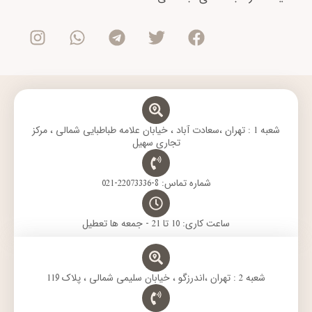
I
W
T
T
F
n
h
e
w
a
s
a
l
i
c
t
t
e
t
e
a
s
g
t
b
g
a
r
e
o
r
p
a
r
o
a
p
m
k
m
شعبه 1 : تهران ،سعادت آباد ، خیابان علامه طباطبایی شمالی ، مرکز
تجاری سهیل
شماره تماس: 8-22073336-021
ساعت کاری: 10 تا 21 - جمعه ها تعطیل
شعبه 2 : تهران ،اندرزگو ، خیابان سلیمی شمالی ، پلاک 119