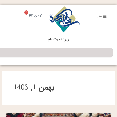
فتن
ه
0
حتوا
سبد
تومان
0
منو
خرید
ورود/ ثبت نام
جستجو
بهمن 1, 1403