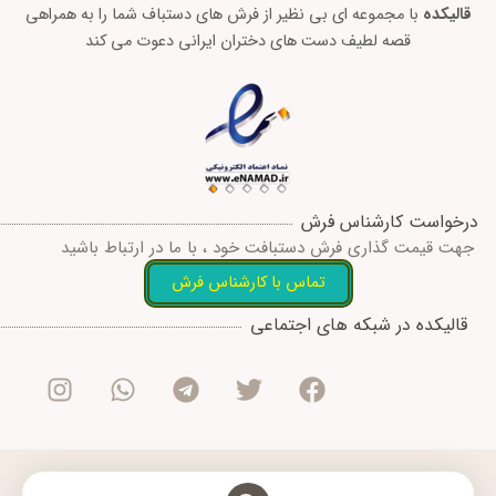
قالیکده
با مجموعه ای بی نظیر از فرش های دستباف شما را به همراهی
قصه لطیف دست های دختران ایرانی دعوت می کند
درخواست کارشناس فرش
جهت قیمت گذاری فرش دستبافت خود ، با ما در ارتباط باشید
تماس با کارشناس فرش
I
W
T
T
F
قالیکده در شبکه های اجتماعی
n
h
e
w
a
s
a
l
i
c
t
t
e
t
e
a
s
g
t
b
g
a
r
e
o
r
p
a
r
o