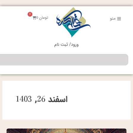
فتن
ه
0
حتوا
سبد
تومان
0
منو
خرید
ورود/ ثبت نام
جستجو
اسفند 26, 1403