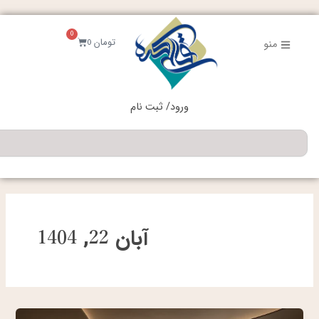
فتن
ه
0
حتوا
سبد
تومان
0
منو
خرید
ورود/ ثبت نام
جستجو
آبان 22, 1404