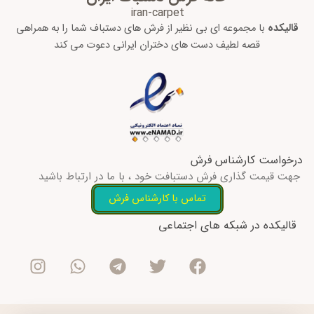
iran-carpet
قالیکده
با مجموعه ای بی نظیر از فرش های دستباف شما را به همراهی
قصه لطیف دست های دختران ایرانی دعوت می کند
درخواست کارشناس فرش
جهت قیمت گذاری فرش دستبافت خود ، با ما در ارتباط باشید
تماس با کارشناس فرش
I
W
T
T
F
قالیکده در شبکه های اجتماعی
n
h
e
w
a
s
a
l
i
c
t
t
e
t
e
a
s
g
t
b
g
a
r
e
o