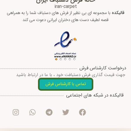
iran-carpet
قالیکده
با مجموعه ای بی نظیر از فرش های دستباف شما را به همراهی
قصه لطیف دست های دختران ایرانی دعوت می کند
درخواست کارشناس فرش
جهت قیمت گذاری فرش دستبافت خود ، با ما در ارتباط باشید
تماس با کارشناس فرش
I
W
T
T
F
قالیکده در شبکه های اجتماعی
n
h
e
w
a
s
a
l
i
c
t
t
e
t
e
a
s
g
t
b