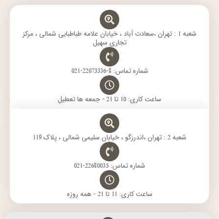
g
a
r
e
o
r
p
a
r
o
a
p
m
k
m
شعبه 1 : تهران ،سعادت آباد ، خیابان علامه طباطبایی شمالی ، مرکز
تجاری سهیل
شماره تماس: 8-22073336-021
ساعت کاری: 10 تا 21 - جمعه ها تعطیل
شعبه 2 : تهران ،اندرزگو ، خیابان سلیمی شمالی ، پلاک 119
شماره تماس: 22680035-021
ساعت کاری: 11 تا 21 - همه روزه