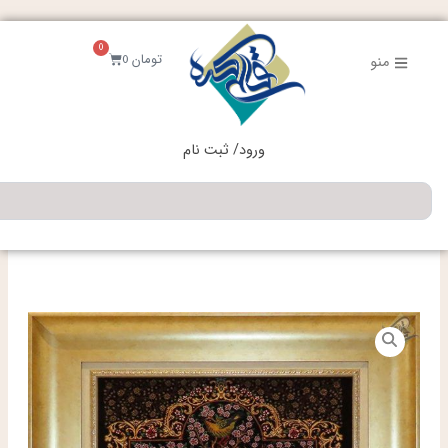
فتن
ه
0
حتوا
سبد
تومان
0
منو
خرید
ورود/ ثبت نام
جستجو