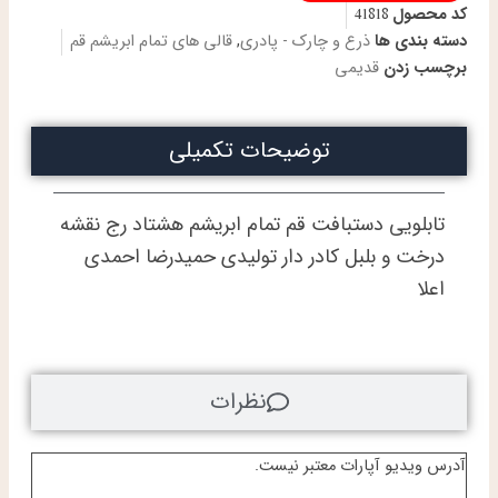
کد محصول
41818
دستباف
تمام
دسته بندی ها
ذرع و چارک - پادری
,
قالی های تمام ابریشم قم
ابریشم
برچسب زدن
قدیمی
قم
طرح
درخت
توضیحات تکمیلی
و
بلبل
احمدی
هشتاد
تابلویی دستبافت قم تمام ابریشم هشتاد رج نقشه
رج
درخت و بلبل کادر دار تولیدی حمیدرضا احمدی
عدد
اعلا
نظرات
آدرس ویدیو آپارات معتبر نیست.