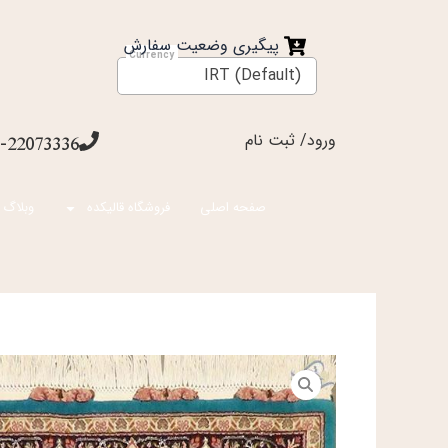
فتن
ه
پیگیری وضعیت سفارش
حتوا
IRT (Default)
ورود/ ثبت نام
-22073336
صفحه اصلی
فروشگاه قالیکده
وبلاگ 