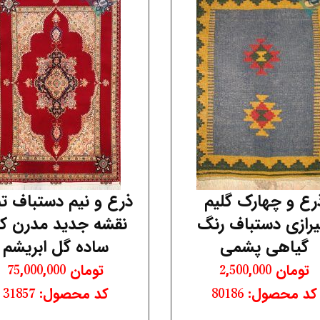
رع و چهارک گلیم
ذرع و نیم دستباف تب
رازی دستباف رنگ
نقشه جدید مدرن ک
گیاهی پشمی
ساده گل ابریشم
تومان
2,500,000
تومان
75,000,000
کد محصول: 80186
کد محصول: 31857