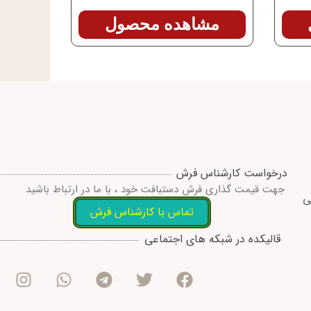
مشاهده محصول
درخواست کارشناس فرش
جهت قیمت گذاری فرش دستبافت خود ، با ما در ارتباط باشید
ی
تماس با کارشناس فرش
I
W
T
T
F
قالیکده در شبکه های اجتماعی
n
h
e
w
a
s
a
l
i
c
t
t
e
t
e
a
s
g
t
b