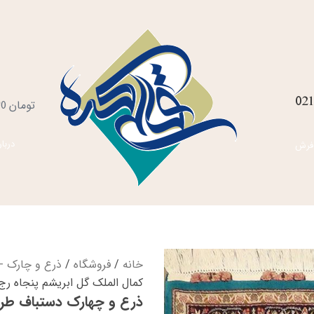
021
س
تومان
0
خ
دربار
فرش
خانه
/
فروشگاه
/
ذرع و چارک - 
کمال الملک گل ابریشم پنجاه رج
ذرع و چهارک دستباف طرح