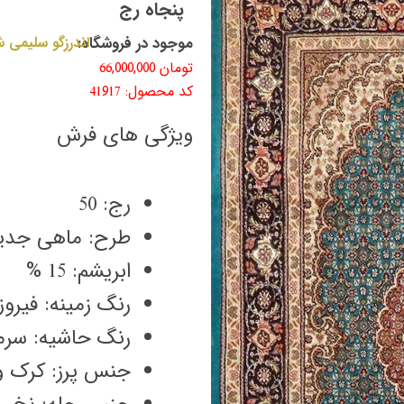
پنجاه رج
موجود در فروشگاه:
اندرزگو سلیمی ش
تومان
66,000,000
کد محصول: 41917
ویژگی های فرش
رج: 50
طرح: ماهی جدی
ابریشم: 15 %
رنگ زمینه: فیروز
رنگ حاشیه: سرم
جنس پرز: کرک و