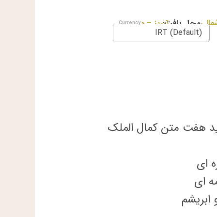
مالی
محل بافت:
تبریز – خوی
IRT (Default)
د هفت متن کمال الملک
ه ای
ه ای
 ابریشم