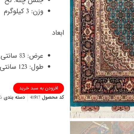
جنس چله: نخ
وزن: 3 کیلوگرم
ابعاد
عرض: 83 سانتی متر
طول: 123 سانتی متر
ذرع
افزودن به سبد خرید
و
کد محصول
41917
دسته بندی
ذ
چهارک
دستباف
طرح
جدید
ماهی
کمال
الملک