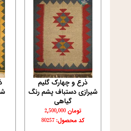
ذرع و چهارک گلیم
ذ
شیرازی دستباف پشم رنگ
شی
گیاهی
تومان
2,500,000
کد محصول: 80257