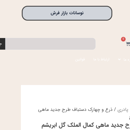
نوسانات بازار فرش
0
جستجو
بد
ج
رید
ارتباط با ما
قوانین
ه ما
پادری
/ ذرع و چهارک دستباف طرح جدید ماهی
 جدید ماهی کمال الملک گل ابریشم