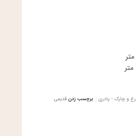
رع و چارک - پادری
برچسب زدن
قدیمی