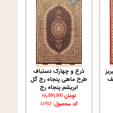
ریز
ذرع و چهارک دستباف
ف
طرح ماهی پنجاه رج گل
ابریشم پنجاه رج
تومان
66,000,000
کد محصول: 41957