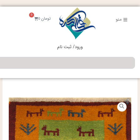
فتن
ه
0
حتوا
سبد
تومان
0
منو
خرید
ورود/ ثبت نام
جستجو