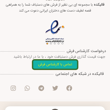
قالیکده
با مجموعه ای بی نظیر از فرش های دستباف شما را به همراهی
قصه لطیف دست های دختران ایرانی دعوت می کند
درخواست کارشناس فرش
جهت قیمت گذاری فرش دستبافت خود ، با ما در ارتباط باشید
تماس با کارشناس فرش
I
W
T
T
F
قالیکده در شبکه های اجتماعی
n
h
e
w
a
s
a
l
i
c
t
t
e
t
e
a
s
g
t
b
g
a
r
e
o