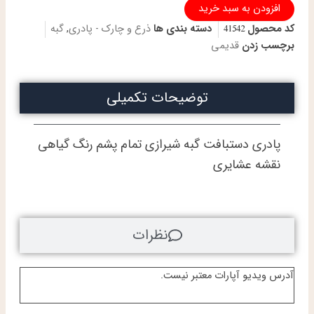
پادری
افزودن به سبد خرید
دستباف
کد محصول
41542
دسته بندی ها
ذرع و چارک - پادری
,
گبه
گبه
طرح
برچسب زدن
قدیمی
عشایری
رنگ
گیاهی
توضیحات تکمیلی
تمام
پشم
عدد
پادری دستبافت گبه شیرازی تمام پشم رنگ گیاهی
نقشه عشایری
نظرات
آدرس ویدیو آپارات معتبر نیست.