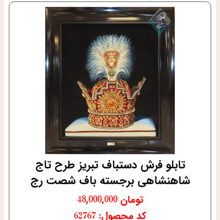
تابلو فرش دستباف تبریز طرح تاج
شاهنشاهی برجسته باف شصت رج
تومان
48,000,000
کد محصول: 62767