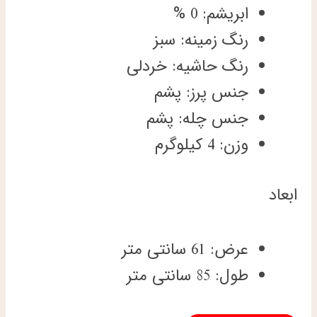
ابریشم: 0 %
رنگ زمینه: سبز
رنگ حاشیه: خردلی
جنس پرز: پشم
جنس چله: پشم
وزن: 4 کیلوگرم
ابعاد
عرض: 61 سانتی متر
طول: 85 سانتی متر