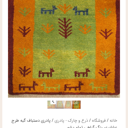
خانه
/
فروشگاه
/
ذرع و چارک - پادری
/ پادری دستباف گبه طرح
عشایری رنگ گیاهی تمام پشم