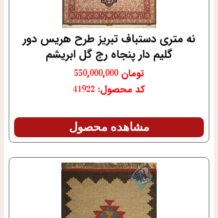
نه متری دستباف تبریز طرح هریس دور
گلیم دار پنجاه رج گل ابریشم
تومان
550,000,000
کد محصول: 41922
مشاهده محصول