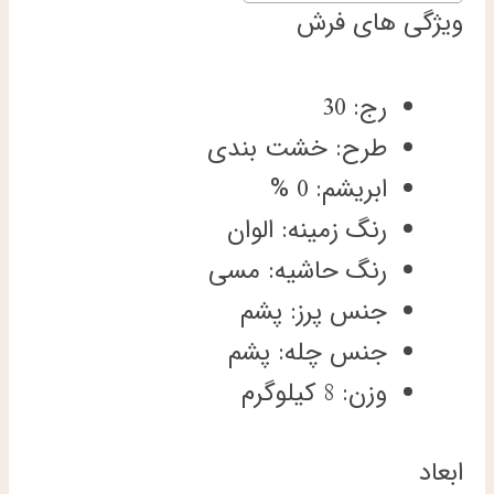
ویژگی های فرش
رج: 30
طرح: خشت بندی
ابریشم: 0 %
رنگ زمینه: الوان
رنگ حاشیه: مسی
جنس پرز: پشم
جنس چله: پشم
وزن: 8 کیلوگرم
ابعاد