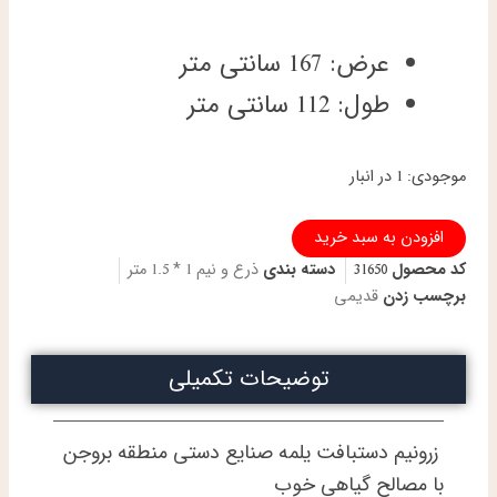
عرض: 167 سانتی متر
طول: 112 سانتی متر
ذرع
موجودی:
1 در انبار
و
نیم
افزودن به سبد خرید
دستباف
یلمه
کد محصول
31650
دسته بندی
ذرع و نیم 1 * 1.5 متر
بروجن
برچسب زدن
قدیمی
نقشه
خشت
بندی
توضیحات تکمیلی
تمام
پشم
اعلا
عدد
زرونیم دستبافت یلمه صنایع دستی منطقه بروجن
با مصالح گیاهی خوب