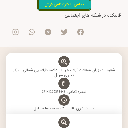
تماس با کارشناس فرش
I
W
T
T
F
قالیکده در شبکه های اجتماعی
n
h
e
w
a
s
a
l
i
c
t
t
e
t
e
a
s
g
t
b
g
a
r
e
o
r
p
a
r
o
a
p
m
k
m
شعبه 1 : تهران ،سعادت آباد ، خیابان علامه طباطبایی شمالی ، مرکز
تجاری سهیل
شماره تماس: 8-22073336-021
ساعت کاری: 10 تا 21 - جمعه ها تعطیل