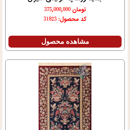
تومان
375,000,000
کد محصول: 31823
مشاهده محصول