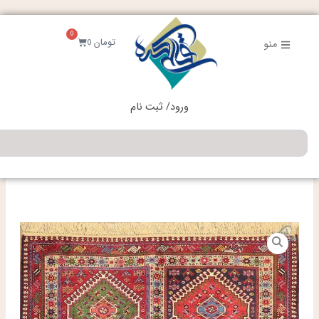
فتن
ه
0
حتوا
سبد
تومان
0
منو
خرید
ورود/ ثبت نام
جستجو