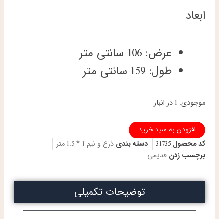
ابعاد
عرض: 106 سانتی متر
طول: 159 سانتی متر
ذرع
موجودی:
1 در انبار
و
نیم
افزودن به سبد خرید
دستباف
تبریز
کد محصول
31735
دسته بندی
ذرع و نیم 1 * 1.5 متر
طرح
برچسب زدن
قدیمی
سالاری
دو
کف
توضیحات تکمیلی
ابریشم
پنجاه
و