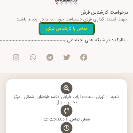
درخواست کارشناس فرش
جهت قیمت گذاری فرش دستبافت خود ، با ما در ارتباط باشید
تماس با کارشناس فرش
I
W
T
T
F
قالیکده در شبکه های اجتماعی
n
h
e
w
a
s
a
l
i
c
t
t
e
t
e
a
s
g
t
b
g
a
r
e
o
r
p
a
r
o
a
p
m
k
m
شعبه 1 : تهران ،سعادت آباد ، خیابان علامه طباطبایی شمالی ، مرکز
تجاری سهیل
شماره تماس: 8-22073336-021