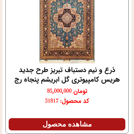
ذرع و نیم دستباف تبریز طرح جدید
هریس کامپیوتری گل ابریشم پنجاه رج
تومان
85,000,000
کد محصول: 31817
مشاهده محصول