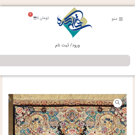
فتن
ه
0
حتوا
سبد
تومان
0
منو
خرید
ورود/ ثبت نام
جستجو