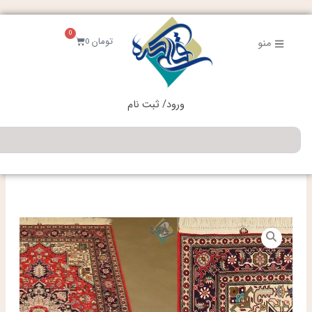
فتن
ه
0
حتوا
سبد
تومان
0
منو
خرید
ورود/ ثبت نام
جستجو