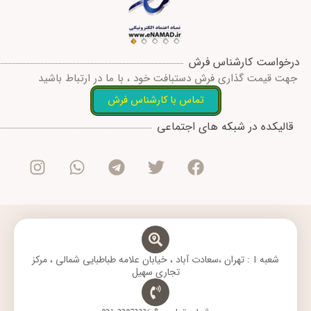
درخواست کارشناس فرش
جهت قیمت گذاری فرش دستبافت خود ، با ما در ارتباط باشید
تماس با کارشناس فرش
I
W
T
T
F
قالیکده در شبکه های اجتماعی
n
h
e
w
a
s
a
l
i
c
t
t
e
t
e
a
s
g
t
b
g
a
r
e
o
r
p
a
r
o
a
p
m
k
m
شعبه 1 : تهران ،سعادت آباد ، خیابان علامه طباطبایی شمالی ، مرکز
تجاری سهیل