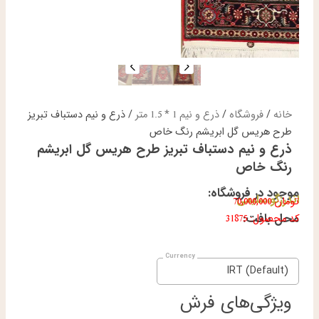
خانه
/
فروشگاه
/
ذرع و نیم 1 * 1.5 متر
/ ذرع و نیم دستباف تبریز
طرح هریس گل ابریشم رنگ خاص
ذرع و نیم دستباف تبریز طرح هریس گل ابریشم
رنگ خاص
موجود در فروشگاه:
اندرزگو،سلیمی
تومان
70,000,000
محل بافت:
کد محصول: 31875
IRT (Default)
ویژگی‌های فرش