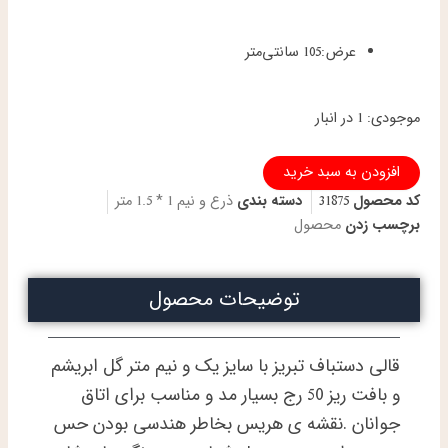
عرض:
105 سانتی‌متر
ذرع
موجودی:
1 در انبار
و
نیم
افزودن به سبد خرید
دستباف
تبریز
کد محصول
31875
دسته بندی
ذرع و نیم 1 * 1.5 متر
طرح
برچسب زدن
محصول
هریس
گل
ابریشم
توضیحات محصول
رنگ
خاص
عدد
قالی دستباف تبریز با سایز یک و نیم متر گل ابریشم
و بافت ریز 50 رج بسیار مد و مناسب برای اتاق
جوانان .نقشه ی هریس بخاطر هندسی بودن حس