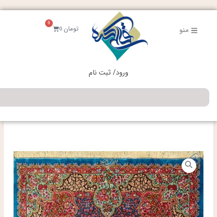
فتن
ه
0
حتوا
سبد
تومان
0
منو
خرید
ورود/ ثبت نام
جستجو