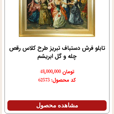
تابلو فرش دستباف تبریز طرح کلاس رقص
چله و گل ابریشم
تومان
48,000,000
کد محصول: 62573
مشاهده محصول