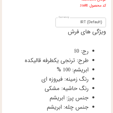
کد محصول: 31698
IRT (Default)
ویژگی های فرش
رج: 80
طرح: ترنجی یکطرفه قالیکده
ابریشم: 100 %
رنگ زمینه: فیروزه ای
رنگ حاشیه: مشکی
جنس پرز: ابریشم
جنس چله: ابریشم