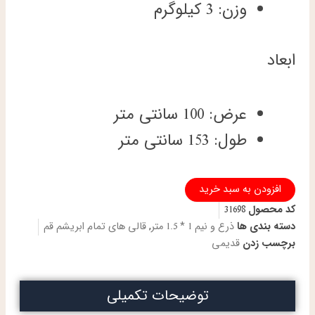
وزن: 3 کیلوگرم
ابعاد
عرض: 100 سانتی متر
طول: 153 سانتی متر
ذرع
افزودن به سبد خرید
و
کد محصول
31698
نیم
دستباف
دسته بندی ها
ذرع و نیم 1 * 1.5 متر
,
قالی های تمام ابریشم قم
تمام
برچسب زدن
قدیمی
ابریشم
قم
طرح
توضیحات تکمیلی
ترنج
یکطرفه