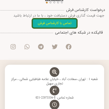
درخواست کارشناس فرش
جهت قیمت گذاری فرش دستبافت خود ، با ما در ارتباط باشید
تماس با کارشناس فرش
I
W
T
T
F
قالیکده در شبکه های اجتماعی
n
h
e
w
a
s
a
l
i
c
t
t
e
t
e
a
s
g
t
b
g
a
r
e
o
r
p
a
r
o
a
p
m
k
m
شعبه 1 : تهران ،سعادت آباد ، خیابان علامه طباطبایی شمالی ، مرکز
تجاری سهیل
شماره تماس: 8-22073336-021