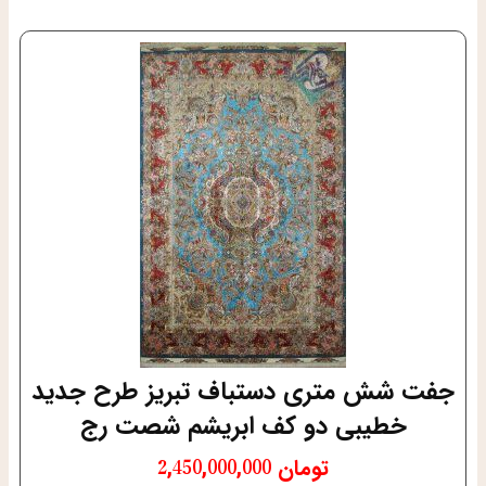
جفت شش متری دستباف تبریز طرح جدید
خطیبی دو کف ابریشم شصت رج
تومان
2,450,000,000