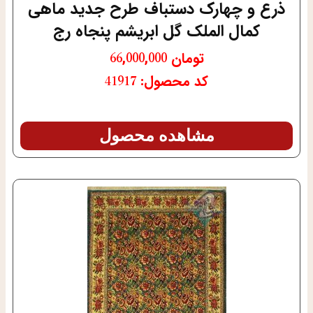
ذرع و چهارک دستباف طرح جدید ماهی
کمال الملک گل ابریشم پنجاه رج
تومان
66,000,000
کد محصول: 41917
مشاهده محصول