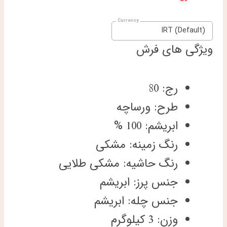
IRT (Default)
ویژگی های فرش
رج: 80
طرح: ورساچه
ابریشم: 100 %
رنگ زمینه: مشکی
رنگ حاشیه: مشکی طلایی
جنس پرز: ابریشم
جنس چله: ابریشم
وزن: 3 کیلوگرم