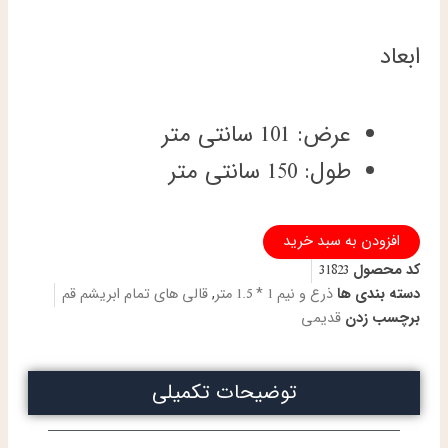
ابعاد
عرض: 101 سانتی متر
طول: 150 سانتی متر
ذرع
افزودن به سبد خرید
و
کد محصول
31823
نیم
دستباف
دسته بندی ها
ذرع و نیم 1 * 1.5 متر
,
قالی های تمام ابریشم قم
تمام
برچسب زدن
قدیمی
ابریشم
قم
طرح
توضیحات تکمیلی
جدید
ورساچه
تولیدی