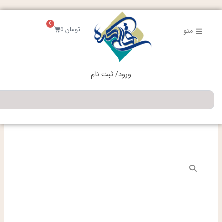
فتن
ه
0
حتوا
سبد
تومان
0
منو
خرید
ورود/ ثبت نام
جستجو