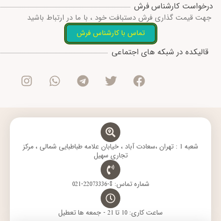
درخواست کارشناس فرش
جهت قیمت گذاری فرش دستبافت خود ، با ما در ارتباط باشید
تماس با کارشناس فرش
I
W
T
T
F
قالیکده در شبکه های اجتماعی
n
h
e
w
a
s
a
l
i
c
t
t
e
t
e
a
s
g
t
b
g
a
r
e
o
r
p
a
r
o
a
p
m
k
m
شعبه 1 : تهران ،سعادت آباد ، خیابان علامه طباطبایی شمالی ، مرکز
تجاری سهیل
شماره تماس: 8-22073336-021
ساعت کاری: 10 تا 21 - جمعه ها تعطیل