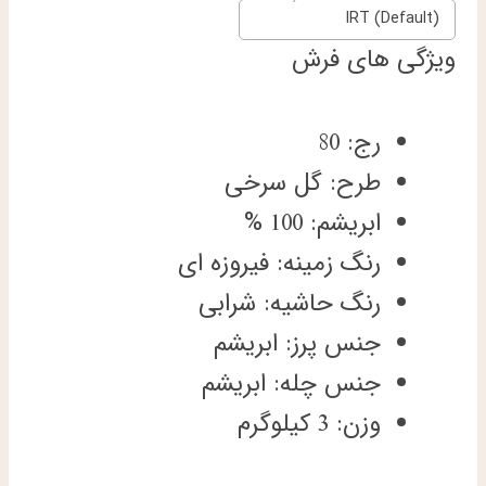
IRT (Default)
ویژگی های فرش
رج: 80
طرح: گل سرخی
ابریشم: 100 %
رنگ زمینه: فیروزه ای
رنگ حاشیه: شرابی
جنس پرز: ابریشم
جنس چله: ابریشم
وزن: 3 کیلوگرم