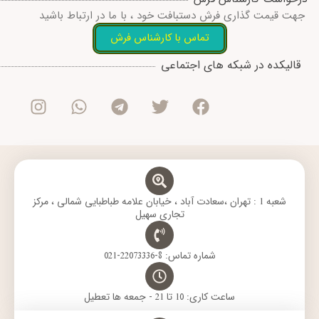
جهت قیمت گذاری فرش دستبافت خود ، با ما در ارتباط باشید
تماس با کارشناس فرش
I
W
T
T
F
قالیکده در شبکه های اجتماعی
n
h
e
w
a
s
a
l
i
c
t
t
e
t
e
a
s
g
t
b
g
a
r
e
o
r
p
a
r
o
a
p
m
k
m
شعبه 1 : تهران ،سعادت آباد ، خیابان علامه طباطبایی شمالی ، مرکز
تجاری سهیل
شماره تماس: 8-22073336-021
ساعت کاری: 10 تا 21 - جمعه ها تعطیل