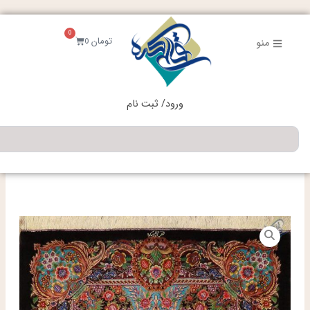
فتن
ه
0
حتوا
سبد
تومان
0
منو
خرید
ورود/ ثبت نام
جستجو