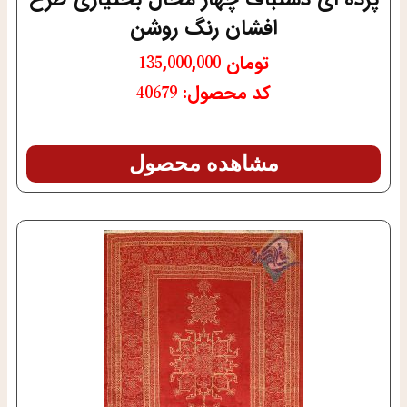
افشان رنگ روشن
تومان
135,000,000
کد محصول: 40679
مشاهده محصول