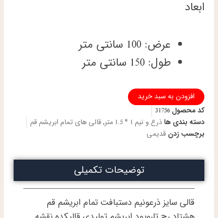
ابعاد
عرض: 100 سانتی متر
طول: 150 سانتی متر
ذرع
افزودن به سبد خرید
و
کد محصول
31756
نیم
دستباف
دسته بندی ها
ذرع و نیم 1 * 1.5 متر
,
قالی های تمام ابریشم قم
تمام
برچسب زدن
قدیمی
ابریشم
قم
طرح
توضیحات تکمیلی
جدید
گل
سرخی
قالیکده
قالی سایز ذرعونیم دستبافت تمام ابریشم قم
هشتاد
هشتاد رج تاروپود ابریشم تولیدی قالیکده نقشه