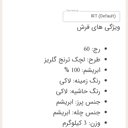
IRT (Default)
ویژگی های فرش
رج: 60
طرح: لچک ترنج گلریز
ابریشم: 100 %
رنگ زمینه: لاکی
رنگ حاشیه: لاکی
جنس پرز: ابریشم
جنس چله: ابریشم
وزن: 3 کیلوگرم