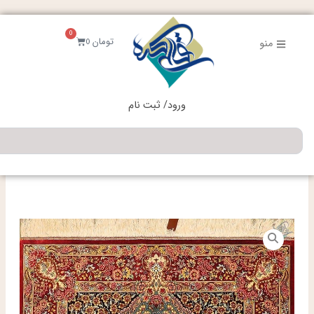
فتن
ه
0
حتوا
سبد
تومان
0
منو
خرید
ورود/ ثبت نام
جستجو