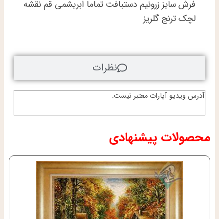
عدد
فرش سایز زرونیم دستبافت تماما ابریشمی قم نقشه
لچک ترنج گلریز
نظرات
آدرس ویدیو آپارات معتبر نیست.
محصولات پیشنهادی