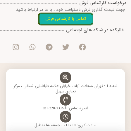
درخواست کارشناس فرش
جهت قیمت گذاری فرش دستبافت خود ، با ما در ارتباط باشید
تماس با کارشناس فرش
I
W
T
T
F
قالیکده در شبکه های اجتماعی
n
h
e
w
a
s
a
l
i
c
t
t
e
t
e
a
s
g
t
b
g
a
r
e
o
r
p
a
r
o
a
p
m
k
m
شعبه 1 : تهران ،سعادت آباد ، خیابان علامه طباطبایی شمالی ، مرکز
تجاری سهیل
شماره تماس: 8-22073336-021
ساعت کاری: 10 تا 21 - جمعه ها تعطیل