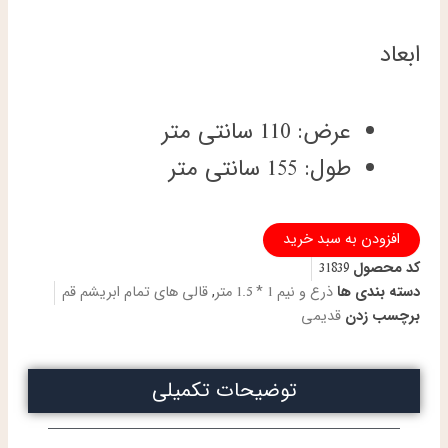
ابعاد
عرض: 110 سانتی متر
طول: 155 سانتی متر
ذرع
افزودن به سبد خرید
و
کد محصول
31839
نیم
دستباف
دسته بندی ها
ذرع و نیم 1 * 1.5 متر
,
قالی های تمام ابریشم قم
تمام
برچسب زدن
قدیمی
ابریشم
قم
طرح
توضیحات تکمیلی
لچک
ترنج
لاکی