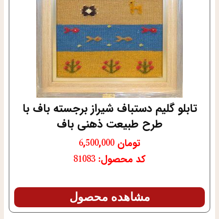
تابلو گلیم دستباف شیراز برجسته باف با
طرح طبیعت ذهنی باف
تومان
6,500,000
کد محصول: 81083
مشاهده محصول