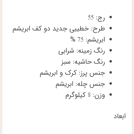
رج: 55
طرح: خطیبی جدید دو کف ابریشم
ابریشم: 75 %
رنگ زمینه: شرابی
رنگ حاشیه: سبز
جنس پرز: کرک و ابریشم
جنس چله: ابریشم
وزن: 8 کیلوگرم
ابعاد