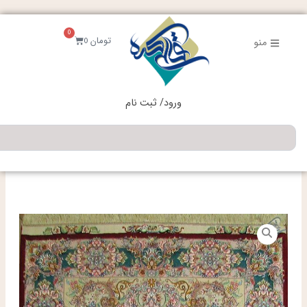
فتن
ه
0
حتوا
سبد
تومان
0
منو
خرید
ورود/ ثبت نام
جستجو