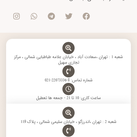
I
W
T
T
F
n
h
e
w
a
s
a
l
i
c
t
t
e
t
e
a
s
g
t
b
g
a
r
e
o
r
p
a
r
o
a
p
m
k
m
شعبه 1 : تهران ،سعادت آباد ، خیابان علامه طباطبایی شمالی ، مرکز
تجاری سهیل
شماره تماس: 8-22073336-021
ساعت کاری: 10 تا 21 - جمعه ها تعطیل
شعبه 2 : تهران ،اندرزگو ، خیابان سلیمی شمالی ، پلاک 119