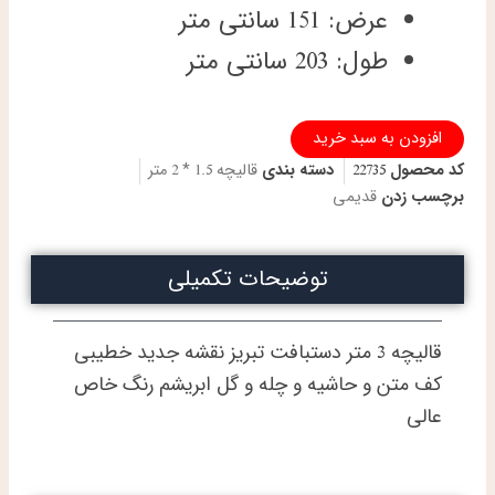
عرض: 151 سانتی متر
طول: 203 سانتی متر
قالیچه
افزودن به سبد خرید
دستباف
کد محصول
22735
دسته بندی
قالیچه 1.5 * 2 متر
تبریز
طرح
برچسب زدن
قدیمی
جدید
خطیبی
دو
توضیحات تکمیلی
کف
ابریشم
اعلا
قالیچه 3 متر دستبافت تبریز نقشه جدید خطیبی
باف
عدد
کف متن و حاشیه و چله و گل ابریشم رنگ خاص
عالی