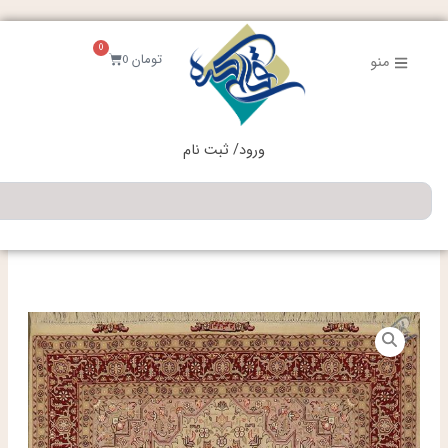
فتن
ه
0
حتوا
سبد
تومان
0
منو
خرید
ورود/ ثبت نام
جستجو