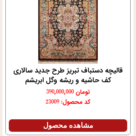
قالیچه دستباف تبریز طرح جدید سالاری
کف حاشیه و ریشه وگل ابریشم
تومان
390,000,000
کد محصول: 23009
مشاهده محصول