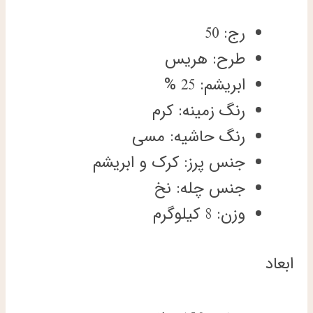
رج: 50
طرح: هریس
ابریشم: 25 %
رنگ زمینه: کرم
رنگ حاشیه: مسی
جنس پرز: کرک و ابریشم
جنس چله: نخ
وزن: 8 کیلوگرم
ابعاد