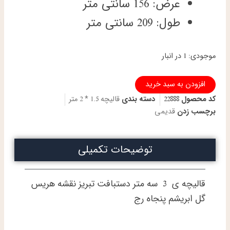
عرض: 156 سانتی متر
طول: 209 سانتی متر
قالیچه
موجودی:
1 در انبار
دستباف
تبریز
افزودن به سبد خرید
طرح
هریس
کد محصول
22888
دسته بندی
قالیچه 1.5 * 2 متر
گل
برچسب زدن
قدیمی
ابریشم
پنجاه
رج
توضیحات تکمیلی
عدد
قالیچه ی 3 سه متر دستبافت تبریز نقشه هریس
گل ابریشم پنجاه رج