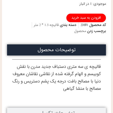
قالیچه
موجودی:
1 در انبار
دستباف
قشقایی
افزودن به سبد خرید
طرح
جدید
کد محصول
23091
دسته بندی
قالیچه 1.5 * 2 متر
مدرن
برچسب زدن
محصول
کوبیسم
پشم
دستریس
توضیحات محصول
گیاهی
عدد
قالیچه ی سه متری دستباف جدید مدرن با نقش
کوبیسم و الهام گرفته شده از نقاشی نقاشان معروف
دنیا با مصالح بافت درجه یک پشم دستریس و رنگ
مصالح با منشا گیاهی