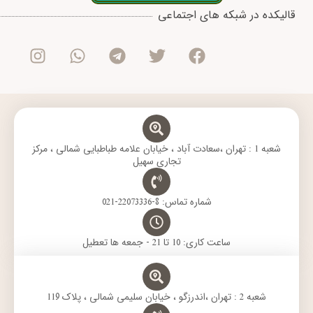
I
W
T
T
F
قالیکده در شبکه های اجتماعی
n
h
e
w
a
s
a
l
i
c
t
t
e
t
e
a
s
g
t
b
g
a
r
e
o
r
p
a
r
o
a
p
m
k
m
شعبه 1 : تهران ،سعادت آباد ، خیابان علامه طباطبایی شمالی ، مرکز
تجاری سهیل
شماره تماس: 8-22073336-021
ساعت کاری: 10 تا 21 - جمعه ها تعطیل
شعبه 2 : تهران ،اندرزگو ، خیابان سلیمی شمالی ، پلاک 119