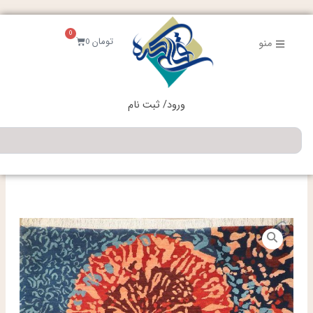
فتن
ه
0
حتوا
سبد
تومان
0
منو
خرید
ورود/ ثبت نام
جستجو