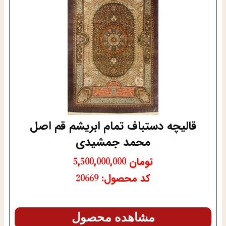
قالیچه دستباف تمام ابریشم قم اصل
محمد جمشیدی
تومان
5,500,000,000
کد محصول: 20669
مشاهده محصول