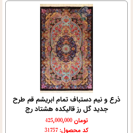
ذرع و نیم دستباف تمام ابریشم قم طرح
جدید گل رز قالیکده هشتاد رج
تومان
425,000,000
کد محصول: 31757