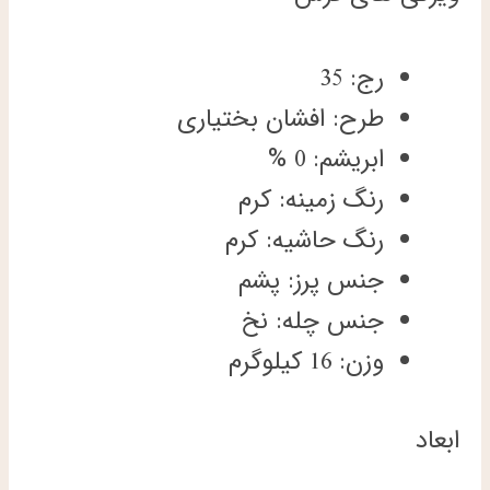
رج: 35
طرح: افشان بختیاری
ابریشم: 0 %
رنگ زمینه: کرم
رنگ حاشیه: کرم
جنس پرز: پشم
جنس چله: نخ
وزن: 16 کیلوگرم
ابعاد