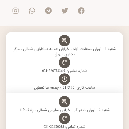
n
h
e
w
a
s
a
l
i
c
t
t
e
t
e
a
s
g
t
b
g
a
r
e
o
r
p
a
r
o
a
p
m
k
m
شعبه 1 : تهران ،سعادت آباد ، خیابان علامه طباطبایی شمالی ، مرکز
تجاری سهیل
شماره تماس: 8-22073336-021
ساعت کاری: 10 تا 21 - جمعه ها تعطیل
شعبه 2 : تهران ،اندرزگو ، خیابان سلیمی شمالی ، پلاک 119
شماره تماس: 22680035-021