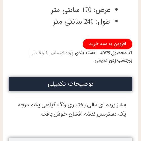
عرض: 170 سانتی متر
طول: 240 سانتی متر
پرده
افزودن به سبد خرید
ای
کد محصول
40679
دسته بندی
پرده ای مابین 3 و 6 متر
دستباف
چهار
برچسب زدن
قدیمی
محال
بختیاری
طرح
توضیحات تکمیلی
افشان
رنگ
روشن
سایز پرده ای قالی بختیاری رنگ گیاهی پشم درجه
عدد
یک دستریس نقشه افشان خوش بافت