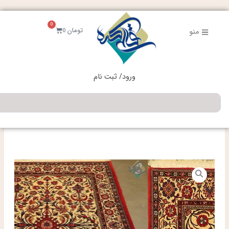
فتن
ه
0
حتوا
سبد
تومان
0
منو
خرید
ورود/ ثبت نام
جستجو