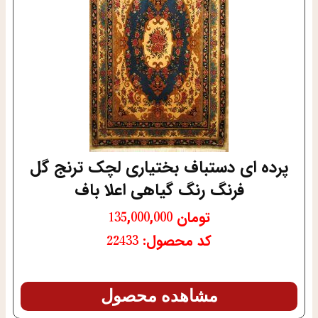
پرده ای دستباف بختیاری لچک ترنج گل
فرنگ رنگ گیاهی اعلا باف
تومان
135,000,000
کد محصول: 22433
مشاهده محصول