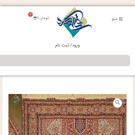
فتن
ه
0
حتوا
سبد
تومان
0
منو
خرید
ورود/ ثبت نام
جستجو