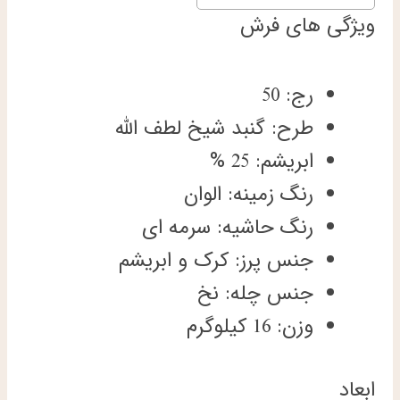
ویژگی های فرش
رج: 50
طرح: گنبد شیخ لطف الله
ابریشم: 25 %
رنگ زمینه: الوان
رنگ حاشیه: سرمه ای
جنس پرز: کرک و ابریشم
جنس چله: نخ
وزن: 16 کیلوگرم
ابعاد