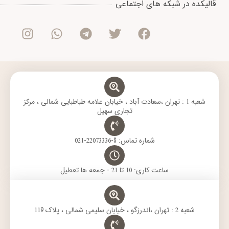
I
W
T
T
F
قالیکده در شبکه های اجتماعی
n
h
e
w
a
s
a
l
i
c
t
t
e
t
e
a
s
g
t
b
g
a
r
e
o
r
p
a
r
o
a
p
m
k
m
شعبه 1 : تهران ،سعادت آباد ، خیابان علامه طباطبایی شمالی ، مرکز
تجاری سهیل
شماره تماس: 8-22073336-021
ساعت کاری: 10 تا 21 - جمعه ها تعطیل
شعبه 2 : تهران ،اندرزگو ، خیابان سلیمی شمالی ، پلاک 119