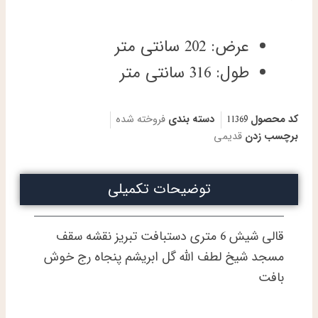
عرض: 202 سانتی متر
طول: 316 سانتی متر
کد محصول
11369
دسته بندی
فروخته شده
برچسب زدن
قدیمی
توضیحات تکمیلی
قالی شیش 6 متری دستبافت تبریز نقشه سقف
مسجد شیخ لطف الله گل ابریشم پنجاه رج خوش
بافت