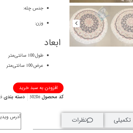
جنس چله:
وزن:
ابعاد
طول:
100 سانتی‌متر
عرض:
100 سانتی‌متر
فرش
افزودن به سبد خرید
دایره
کد محصول
50286
دسته بندی
ف
دستباف
تبریز
قطر
یک
آدرس ویدیو
تکمیلی
نظرات
متر
طرح
علیا