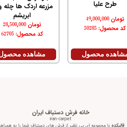
طرح علیا
مزرعه اردک ها چله و
ابریشم
تومان
49,000,000
تومان
28,500,000
کد محصول: 50285
کد محصول: 62705
شاهده محصول
مشاهده محصول
خانه فرش دستباف ایران
iran-carpet
قالیکده
با مجموعه ای بی نظیر از فرش های دستباف شما را به همراه