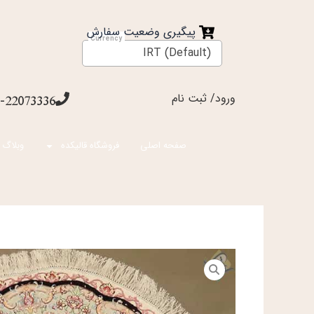
فتن
ه
پیگیری وضعیت سفارش
حتوا
IRT (Default)
ورود/ ثبت نام
-22073336
صفحه اصلی
فروشگاه قالیکده
وبلاگ 