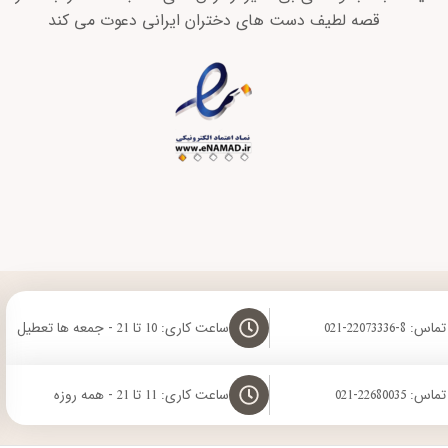
قصه لطیف دست های دختران ایرانی دعوت می کند
8-22073336-021
ساعت کاری: 10 تا 21 - جمعه ها تعطیل
 22680035-021
ساعت کاری: 11 تا 21 - همه روزه