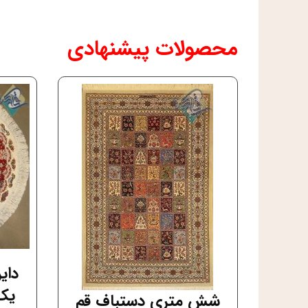
محصولات پیشنهادی
دای
یک 
شش متری دستباف قم