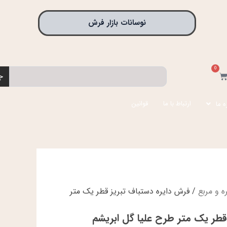
نوسانات بازار فرش
0
جستجو
بد
ج
رید
ارتباط با ما
قوانین
ه ما
 و مربع
/ فرش دایره دستباف تبریز قطر یک متر
قطر یک متر طرح علیا گل ابریشم