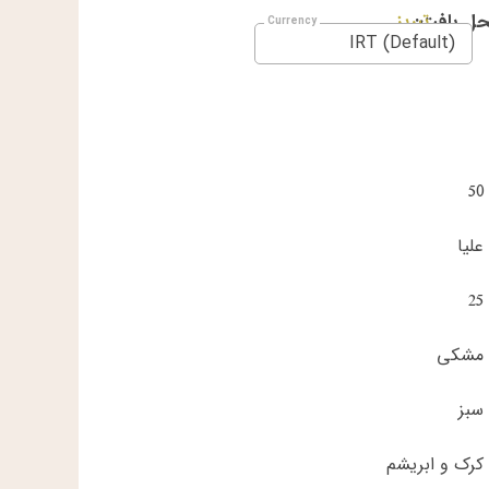
ل بافت:
تبریز
IRT (Default)
50
علیا
25
مشکی
سبز
کرک و ابریشم