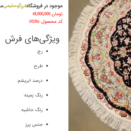
موجود در فروشگاه:
اندرزگو،سلیمی
مح
تومان
49,000,000
کد محصول: 50286
ویژگی‌های فرش
رج:
طرح:
درصد ابریشم:
رنگ زمینه:
رنگ حاشیه:
جنس پرز: