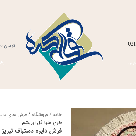
021
س
تومان
0
خ
دربار
فرش
خانه
/
فروشگاه
/
فرش های دایره
طرح علیا گل ابریشم
فرش دایره دستباف تبریز 