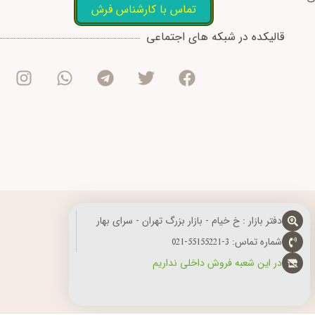
تماس با کارشناس فرش
I
W
T
T
F
قالیکده در شبکه های اجتماعی
n
h
e
w
a
s
a
l
i
c
t
t
e
t
e
a
s
g
t
b
g
a
r
e
o
r
p
a
r
o
a
p
m
k
m
دفتر بازار : خ خیام - بازار بزرگ تهران - سرای بهار
شماره تماس: 3-55155221-021
در این شعبه فروش داخلی نداریم