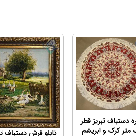
گل
ابریشم
عدد
ره دستباف تبریز قطر
متر کرک و ابریشم
تابلو فرش دستباف تب