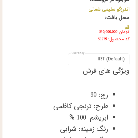
اندرزگو سلیمی شمالی
محل بافت:
قم
تومان
530,000,000
کد محصول: 50279
IRT (Default)
ویژگی های فرش
رج: 80
طرح: ترنجی کاظمی
ابریشم: 100 %
رنگ زمینه: شرابی