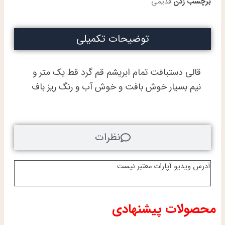
برچسب زدن
قدیمی
و
نیم
متر
توضیحات تکمیلی
تمام
ابریشم
قم
هشتاد
قالی دستبافت تمام ابریشم قم گرد قط یک متر و
رج
نیم بسیار خوش بافت و خوش آب و رنگ ریز باف
کاظمی
عدد
نظرات
آدرس ویدیو آپارات معتبر نیست.
محصولات پیشنهادی