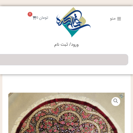
فتن
ه
0
حتوا
سبد
تومان
0
منو
خرید
ورود/ ثبت نام
جستجو