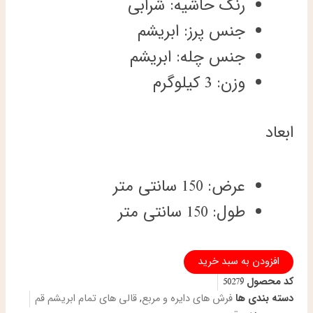
رنگ حاشیه: شرابی
جنس پرز: ابریشم
جنس چله: ابریشم
وزن: 3 کیلوگرم
ابعاد
عرض: 150 سانتی متر
طول: 150 سانتی متر
فرش
افزودن به سبد خرید
دستباف
کد محصول
50279
دایره
قطر
دسته بندی ها
فرش های دایره و مربع
,
قالی های تمام ابریشم قم
یک