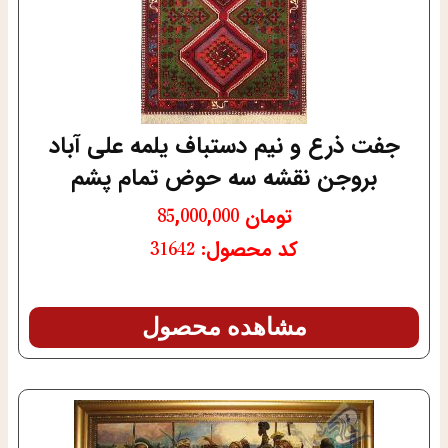
جفت ذرع و نیم دستباف یلمه علی آباد
بروجن نقشه سه حوض تمام پشم
تومان
85,000,000
کد محصول: 31642
مشاهده محصول