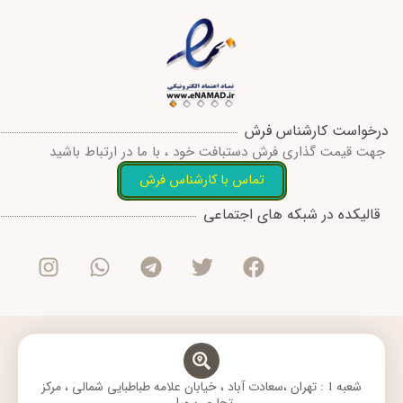
درخواست کارشناس فرش
جهت قیمت گذاری فرش دستبافت خود ، با ما در ارتباط باشید
تماس با کارشناس فرش
I
W
T
T
F
قالیکده در شبکه های اجتماعی
n
h
e
w
a
s
a
l
i
c
t
t
e
t
e
a
s
g
t
b
g
a
r
e
o
r
p
a
r
o
a
p
m
k
m
شعبه 1 : تهران ،سعادت آباد ، خیابان علامه طباطبایی شمالی ، مرکز