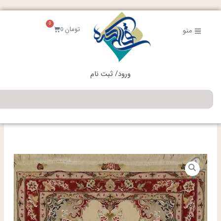
فتن
ه
0
حتوا
سبد
تومان
0
منو
خرید
ورود/ ثبت نام
جستجو