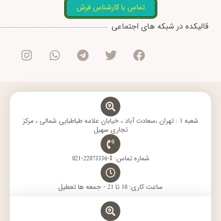
تماس با کارشناس فرش
I
W
T
T
F
قالیکده در شبکه های اجتماعی
n
h
e
w
a
s
a
l
i
c
t
t
e
t
e
a
s
g
t
b
g
a
r
e
o
r
p
a
r
o
a
p
m
k
m
شعبه 1 : تهران ،سعادت آباد ، خیابان علامه طباطبایی شمالی ، مرکز
تجاری سهیل
شماره تماس: 8-22073336-021
ساعت کاری: 10 تا 21 - جمعه ها تعطیل