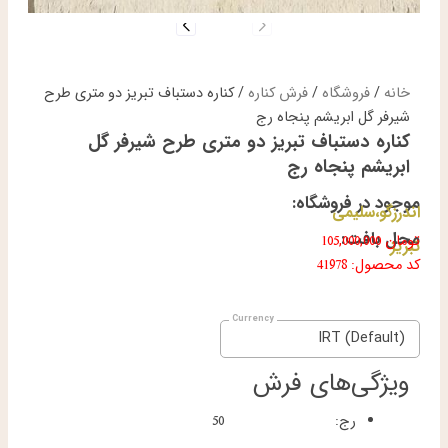
خانه
/
فروشگاه
/
فرش کناره
/ کناره دستباف تبریز دو متری طرح
شیرفر گل ابریشم پنجاه رج
کناره دستباف تبریز دو متری طرح شیرفر گل
ابریشم پنجاه رج
موجود در فروشگاه:
اندرزگو،سلیمی
محل بافت:
تومان
105,000,000
تبریز
کد محصول: 41978
IRT (Default)
ویژگی‌های فرش
رج:
50