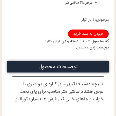
عرض:
84 سانتی‌متر
کناره
موجودی:
1 در انبار
دستباف
تبریز
افزودن به سبد خرید
دو
متری
کد محصول
41978
دسته بندی
فرش کناره
طرح
برچسب زدن
محصول
شیرفر
گل
ابریشم
توضیحات محصول
پنجاه
رج
عدد
قالیچه دستباف تبریز سایز کناره ی دو متری با
عرض هشتاد سانتی متر مناسب برای پای تخت
خواب و جاهای خالی کنار فرش ها بسیار دکوراتیو