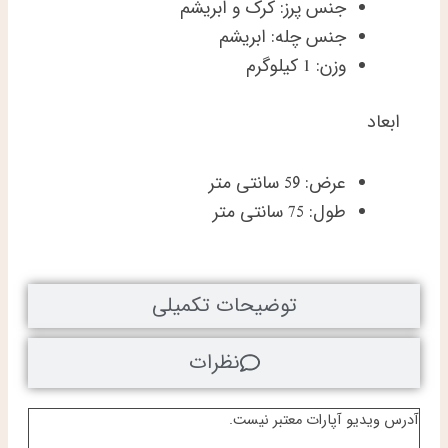
جنس پرز: کرک و ابریشم
جنس چله: ابریشم
وزن: 1 کیلوگرم
ابعاد
عرض: 59 سانتی متر
طول: 75 سانتی متر
توضیحات تکمیلی
نظرات
آدرس ویدیو آپارات معتبر نیست.