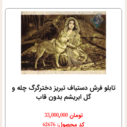
تابلو فرش دستباف تبریز دخترگرگ چله و
گل ابریشم بدون قاب
تومان
33,000,000
کد محصول: 62676