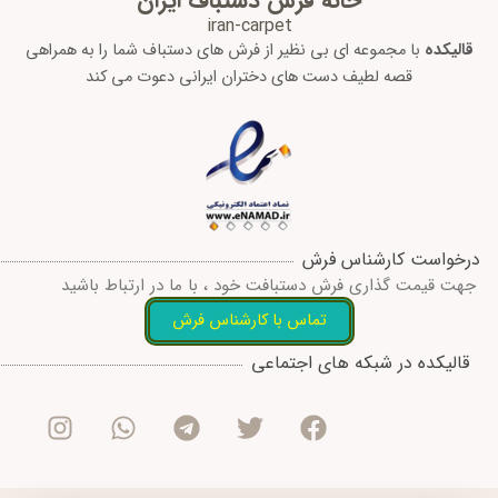
خانه فرش دستباف ایران
iran-carpet
قالیکده
با مجموعه ای بی نظیر از فرش های دستباف شما را به همراهی
قصه لطیف دست های دختران ایرانی دعوت می کند
درخواست کارشناس فرش
جهت قیمت گذاری فرش دستبافت خود ، با ما در ارتباط باشید
تماس با کارشناس فرش
I
W
T
T
F
قالیکده در شبکه های اجتماعی
n
h
e
w
a
s
a
l
i
c
t
t
e
t
e
a
s
g
t
b