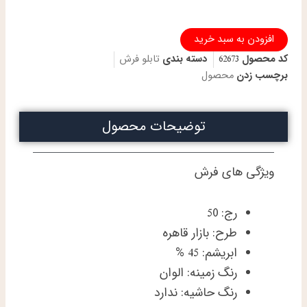
تابلو
افزودن به سبد خرید
فرش
کد محصول
62673
دسته بندی
تابلو فرش
دستباف
تبریز
برچسب زدن
محصول
طرح
بازارقاهره
چله
توضیحات محصول
و
گل
ابریشم
ویژگی های فرش
برجسته
عدد
رج: 50
طرح: بازار قاهره
ابریشم: 45 %
رنگ زمینه: الوان
رنگ حاشیه: ندارد