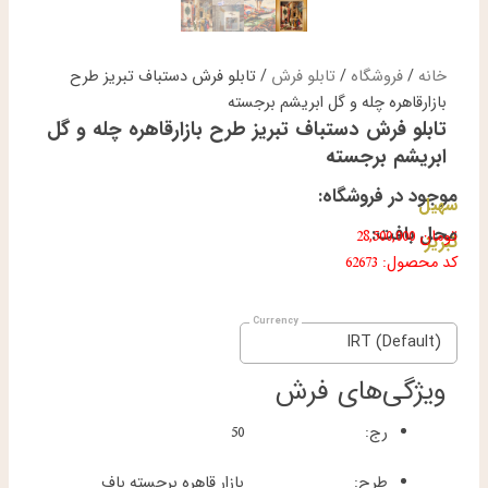
خانه
/
فروشگاه
/
تابلو فرش
/ تابلو فرش دستباف تبریز طرح
بازارقاهره چله و گل ابریشم برجسته
تابلو فرش دستباف تبریز طرح بازارقاهره چله و گل
ابریشم برجسته
موجود در فروشگاه:
سهیل
محل بافت:
تومان
28,500,000
تبریز
کد محصول: 62673
IRT (Default)
ویژگی‌های فرش
رج:
50
طرح:
بازار قاهره برجسته باف