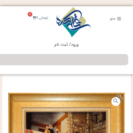
فتن
ه
0
حتوا
سبد
تومان
0
منو
خرید
ورود/ ثبت نام
جستجو