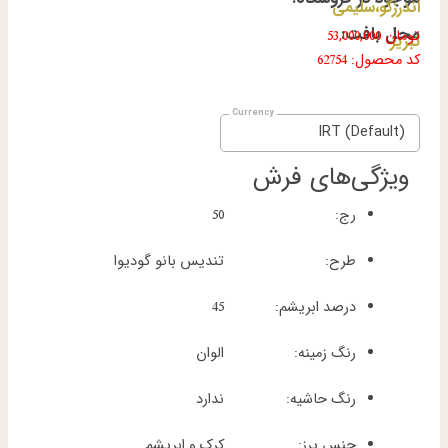
اندرزگو،سلیمی
محل بافت:
تومان
53,000,000
تبریز
کد محصول: 62754
IRT (Default)
ویژگی‌های فرش
رج:
50
طرح:
تندیس بانو گودیوا
درصد ابریشم:
45
رنگ زمینه:
الوان
رنگ حاشیه:
ندارد
جنس پرز:
کرک و ابریشم