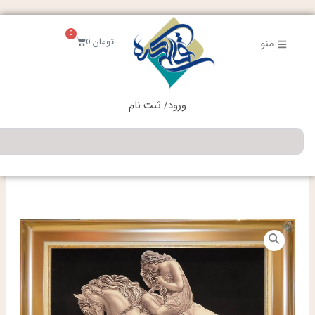
فتن
ه
0
حتوا
سبد
تومان
0
منو
خرید
ورود/ ثبت نام
جستجو