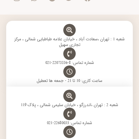
t
t
e
t
e
a
s
g
t
b
g
a
r
e
o
r
p
a
r
o
a
p
m
k
m
شعبه 1 : تهران ،سعادت آباد ، خیابان علامه طباطبایی شمالی ، مرکز
تجاری سهیل
شماره تماس: 8-22073336-021
ساعت کاری: 10 تا 21 - جمعه ها تعطیل
شعبه 2 : تهران ،اندرزگو ، خیابان سلیمی شمالی ، پلاک 119
شماره تماس: 22680035-021