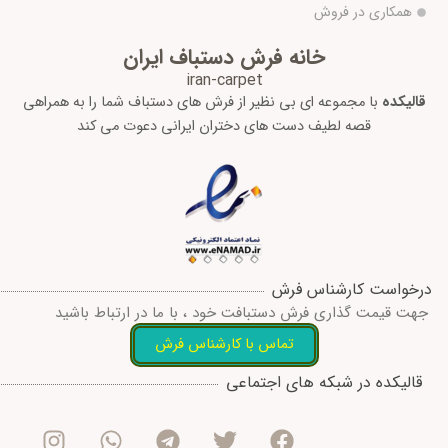
همکاری در فروش
خانه فرش دستباف ایران
iran-carpet
قالیکده
با مجموعه ای بی نظیر از فرش های دستباف شما را به همراهی
قصه لطیف دست های دختران ایرانی دعوت می کند
درخواست کارشناس فرش
جهت قیمت گذاری فرش دستبافت خود ، با ما در ارتباط باشید
تماس با کارشناس فرش
I
W
T
T
F
قالیکده در شبکه های اجتماعی
n
h
e
w
a
s
a
l
i
c