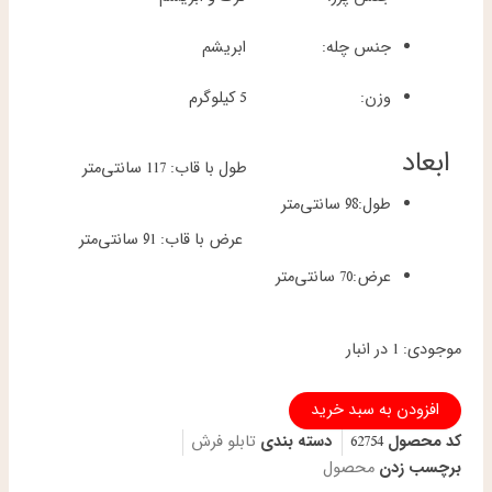
جنس چله:
ابریشم
وزن:
5 کیلوگرم
ابعاد
طول با قاب: 117 سانتی‌متر
طول:
98 سانتی‌متر
عرض با قاب: 91 سانتی‌متر
عرض:
70 سانتی‌متر
تابلو
موجودی:
1 در انبار
فرش
دستباف
افزودن به سبد خرید
تبریز
طرح
کد محصول
62754
دسته بندی
تابلو فرش
تندیس
برچسب زدن
محصول
بانو