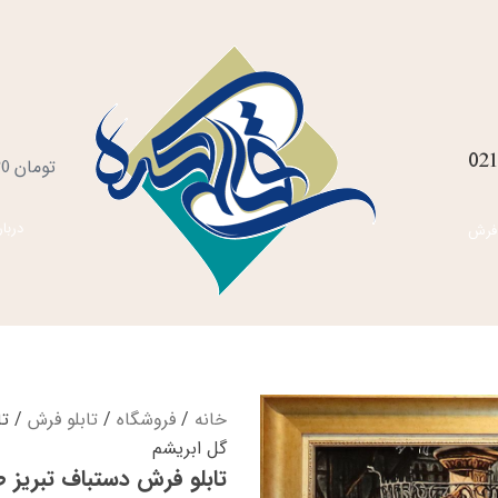
021
س
تومان
0
خ
دربار
فرش
خانه
/
فروشگاه
/
تابلو فرش
/ تا
گل ابریشم
تابلو فرش دستباف تبریز ط