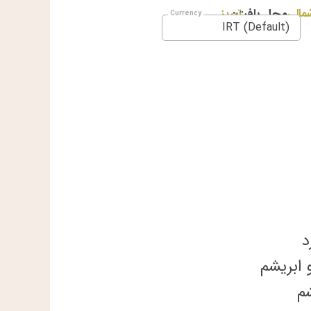
مالی
محل بافت:
تبریز
IRT (Default)
د
 ابریشم
م