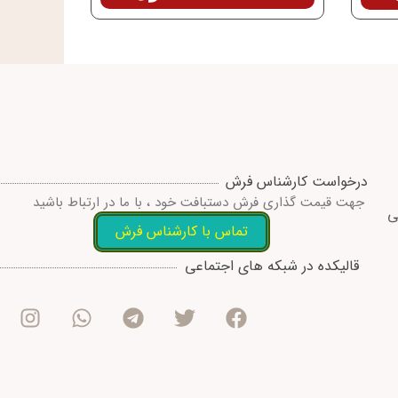
درخواست کارشناس فرش
جهت قیمت گذاری فرش دستبافت خود ، با ما در ارتباط باشید
ی
تماس با کارشناس فرش
I
W
T
T
F
قالیکده در شبکه های اجتماعی
n
h
e
w
a
s
a
l
i
c
t
t
e
t
e
a
s
g
t
b
g
a
r
e
o