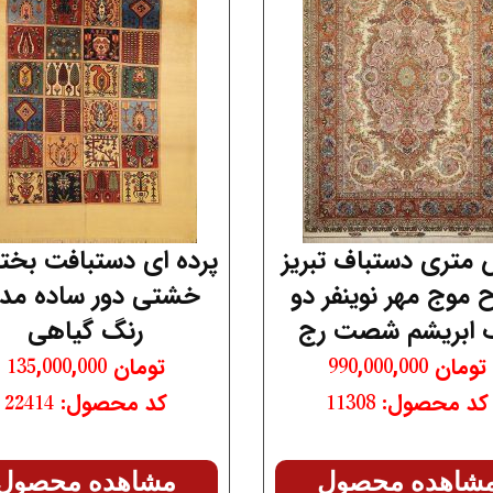
تری دستباف تبریز
پرده ای دستبافت بخت
 موج مهر نوینفر دو
خشتی دور ساده مد
 ابریشم شصت رج
رنگ گیاهی
تومان
990,000,000
تومان
135,000,000
کد محصول: 11308
کد محصول: 22414
شاهده محصول
مشاهده محصول