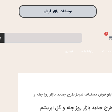
نوسانات بازار فرش
0
جستجو
بد
ج
رید
ارتباط با ما
قوانین
ه ما
بلو فرش دستباف تبریز طرح جدید بازار روز چله و
رح جدید بازار روز چله و گل ابریشم