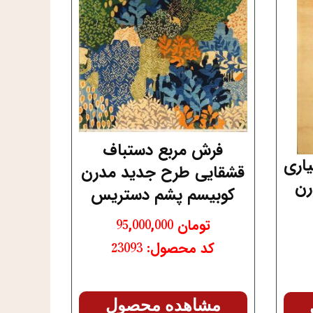
فرش مربع دستباف
یاری
قشقایی طرح جدید مدرن
رن
کوبیسم پشم دستریس
تومان
95,000,000
کد محصول: 23093
مشاهده محصول