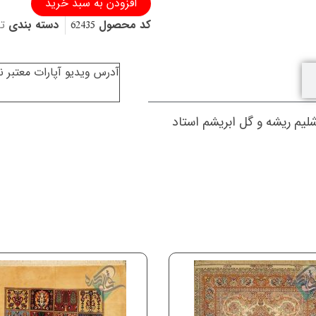
افزودن به سبد خرید
فرش
کد محصول
62435
دسته بندی
ت
دستباف
تبریز
طرح
جدید
آدرس ویدیو آپارات معتبر 
بازار
روز
چله
شلیم ریشه و گل ابریشم استاد
و
گل
ابریشم
عدد