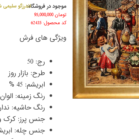
موجود در فروشگاه:
اندرزگو سلیمی ش
تومان
95,000,000
کد محصول: 62435
ویژگی های فرش
رج: 50
طرح: بازار روز
ابریشم: 45 %
رنگ زمینه: الوان
رنگ حاشیه: ندار
جنس پرز: کرک و
جنس چله: ابریش