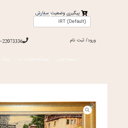
فتن
ه
پیگیری وضعیت سفارش
حتوا
IRT (Default)
ورود/ ثبت نام
-22073336
صفحه اصلی
فروشگاه قالیکده
وبلاگ 