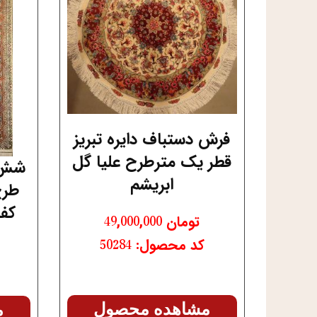
فرش دستباف دایره تبریز
قطر یک مترطرح علیا گل
شش م
ابریشم
طرح
کف
تومان
49,000,000
کد محصول: 50284
مشاهده محصول
م