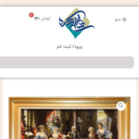
فتن
ه
0
حتوا
سبد
تومان
0
منو
خرید
ورود/ ثبت نام
جستجو