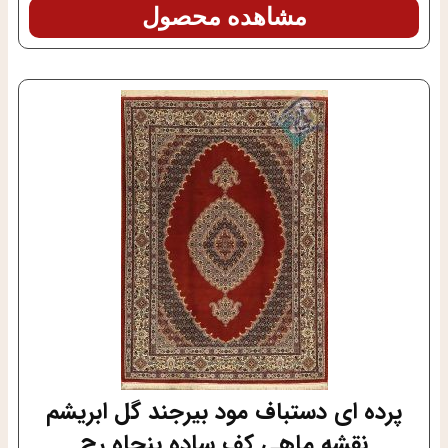
مشاهده محصول
پرده ای دستباف مود بیرجند گل ابریشم
نقشه ماهی کف ساده پنجاه رج