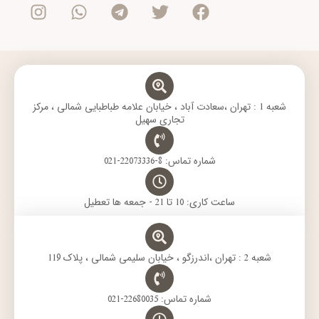
s
a
l
i
c
t
t
e
t
e
a
s
g
t
b
g
a
r
e
o
r
p
a
r
o
a
p
m
k
m
شعبه 1 : تهران ،سعادت آباد ، خیابان علامه طباطبایی شمالی ، مرکز
تجاری سهیل
شماره تماس: 8-22073336-021
ساعت کاری: 10 تا 21 - جمعه ها تعطیل
شعبه 2 : تهران ،اندرزگو ، خیابان سلیمی شمالی ، پلاک 119
شماره تماس: 22680035-021