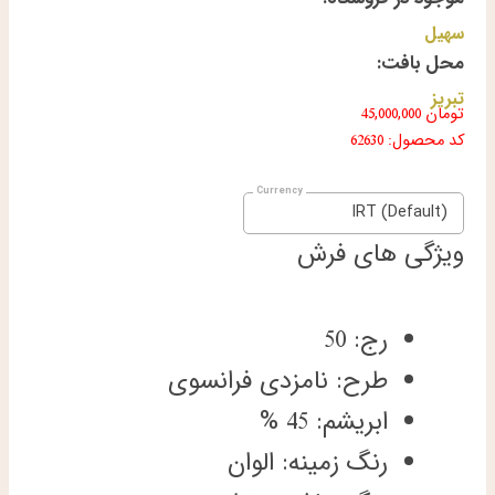
سهیل
محل بافت:
تبریز
تومان
45,000,000
کد محصول: 62630
IRT (Default)
ویژگی های فرش
رج: 50
طرح: نامزدی فرانسوی
ابریشم: 45 %
رنگ زمینه: الوان