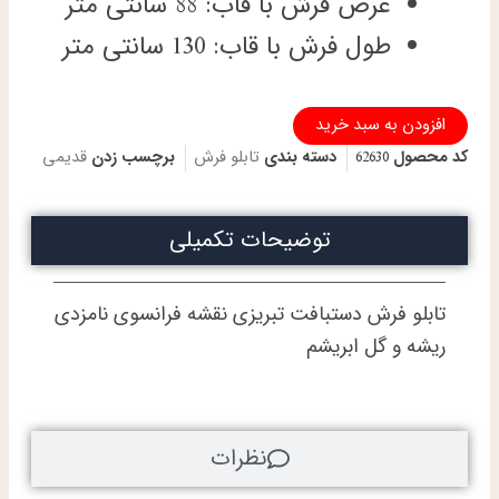
عرض فرش با قاب: 88 سانتی متر
طول فرش با قاب: 130 سانتی متر
تابلو
افزودن به سبد خرید
فرش
کد محصول
62630
دسته بندی
تابلو فرش
برچسب زدن
قدیمی
دستباف
تبریز
طرح
نامزدی
توضیحات تکمیلی
فرانسوی
چله
و
تابلو فرش دستبافت تبریزی نقشه فرانسوی نامزدی
گل
ابریشم
ریشه و گل ابریشم
عدد
نظرات