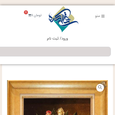
فتن
ه
0
حتوا
سبد
تومان
0
منو
خرید
ورود/ ثبت نام
جستجو