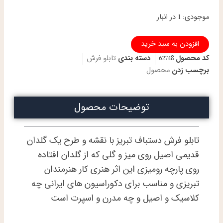
تابلو
موجودی:
1 در انبار
فرش
دستباف
افزودن به سبد خرید
تبریز
گلدان
کد محصول
62748
دسته بندی
تابلو فرش
مجلسی
برچسب زدن
محصول
گل
ابریشم
عدد
توضیحات محصول
تابلو فرش دستباف تبریز با نقشه و طرح یک گلدان
قدیمی اصیل روی میز و گلی که از گلدان افتاده
روی پارچه رومیزی این اثر هنری کار هنرمندان
تبریزی و مناسب برای دکوراسیون های ایرانی چه
کلاسیک و اصیل و چه مدرن و اسپرت است