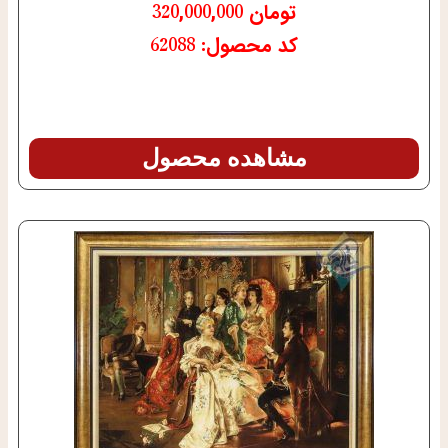
تومان
320,000,000
کد محصول: 62088
مشاهده محصول