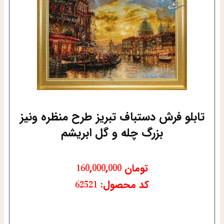
تابلو فرش دستباف تبریز طرح منظره ونیز
بزرگ چله و گل ابریشم
تومان
160,000,000
کد محصول: 62521