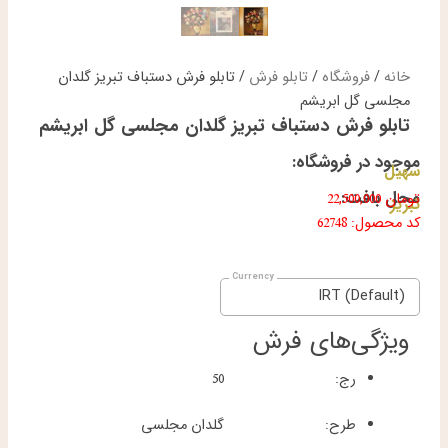
خانه
/
فروشگاه
/
تابلو فرش
/ تابلو فرش دستباف تبریز گلدان
مجلسی گل ابریشم
تابلو فرش دستباف تبریز گلدان مجلسی گل ابریشم
موجود در فروشگاه:
سهیل
محل بافت:
تومان
22,500,000
تبریز
کد محصول: 62748
IRT (Default)
ویژگی‌های فرش
رج:
50
طرح:
گلدان مجلسی