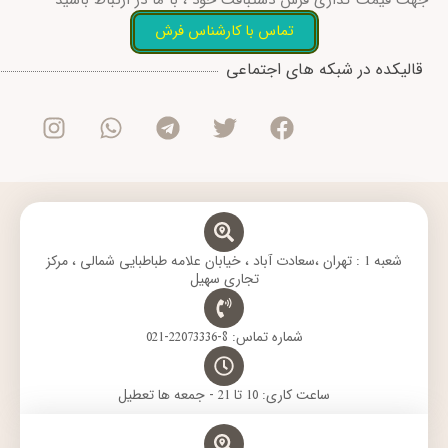
جهت قیمت گذاری فرش دستبافت خود ، با ما در ارتباط باشید
تماس با کارشناس فرش
I
W
T
T
F
قالیکده در شبکه های اجتماعی
n
h
e
w
a
s
a
l
i
c
t
t
e
t
e
a
s
g
t
b
g
a
r
e
o
r
p
a
r
o
a
p
m
k
m
شعبه 1 : تهران ،سعادت آباد ، خیابان علامه طباطبایی شمالی ، مرکز
تجاری سهیل
شماره تماس: 8-22073336-021
ساعت کاری: 10 تا 21 - جمعه ها تعطیل