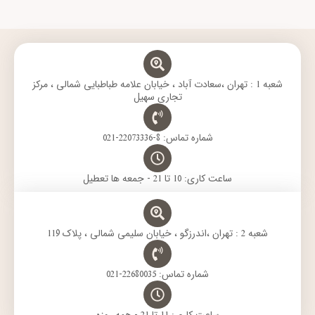
t
t
e
t
e
a
s
g
t
b
g
a
r
e
o
r
p
a
r
o
a
p
m
k
m
شعبه 1 : تهران ،سعادت آباد ، خیابان علامه طباطبایی شمالی ، مرکز
تجاری سهیل
شماره تماس: 8-22073336-021
ساعت کاری: 10 تا 21 - جمعه ها تعطیل
شعبه 2 : تهران ،اندرزگو ، خیابان سلیمی شمالی ، پلاک 119
شماره تماس: 22680035-021