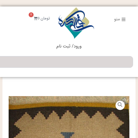
فتن
ه
0
حتوا
سبد
تومان
0
منو
خرید
ورود/ ثبت نام
جستجو