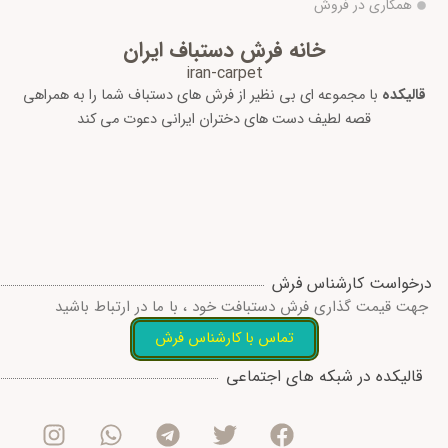
همکاری در فروش
خانه فرش دستباف ایران
iran-carpet
قالیکده
با مجموعه ای بی نظیر از فرش های دستباف شما را به همراهی
قصه لطیف دست های دختران ایرانی دعوت می کند
درخواست کارشناس فرش
جهت قیمت گذاری فرش دستبافت خود ، با ما در ارتباط باشید
تماس با کارشناس فرش
I
W
T
T
F
قالیکده در شبکه های اجتماعی
n
h
e
w
a
s
a
l
i
c