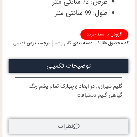
عرض: 72 سانتی متر
طول: 99 سانتی متر
ذرع
افزودن به سبد خرید
و
کد محصول
80286
دسته بندی
گلیم پشم
برچسب زدن
قدیمی
چهارک
گلیم
دستباف
شیرازی
توضیحات تکمیلی
پشم
رنگ
گیاهی
گلیم شیرازی در ابعاد زرچهارک تمام پشم رنگ
عدد
گیاهی گلیم دستبافت
نظرات