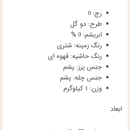
رج: 0
طرح: دو گل
ابریشم: 0 %
رنگ زمینه: شتری
رنگ حاشیه: قهوه ای
جنس پرز: پشم
جنس چله: پشم
وزن: 1 کیلوگرم
ابعاد