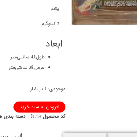
پشم
2 کیلوگرم
ابعاد
طول:
43 سانتی‌متر
عرض:
38 سانتی‌متر
تابلو
موجودی:
1 در انبار
گبه
دستباف
شیرازی
افزودن به سبد خرید
ذهنی
کد محصول
81714
دسته بندی ه
باف
و
تمام
آدرس ویدیو
پشم