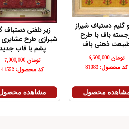
و گلیم دستباف شیراز
زیر تلفنی دستباف گ
جسته باف با طرح
شیرازی طرح عشایری ت
بیعت ذهنی باف
پشم با قاب جدید
تومان
6,500,000
تومان
7,000,000
کد محصول: 81083
کد محصول: 41552
شاهده محصول
مشاهده محصول