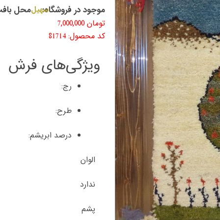
موجود در فروشگاه:
سهیل
محل بافت
تومان
7,000,000
کد محصول: 81714
ویژگی‌های فرش
رج:
طرح:
درصد ابریشم:
الوان
ندارد
پشم