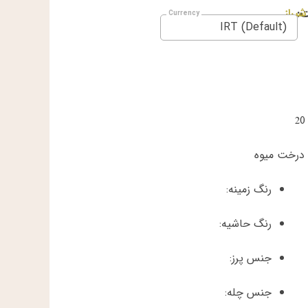
:
شیراز
IRT (Default)
20
درخت میوه
رنگ زمینه:
رنگ حاشیه:
جنس پرز:
جنس چله: