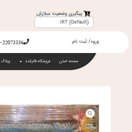
فتن
ه
پیگیری وضعیت سفارش
حتوا
IRT (Default)
ورود/ ثبت نام
-22073336
صفحه اصلی
فروشگاه قالیکده
وبلاگ 