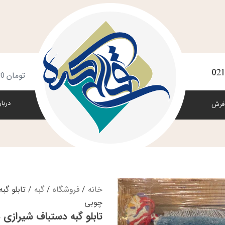
021
س
تومان
0
خ
دربار
فرش
خانه
/
فروشگاه
/
گبه
/ تابلو گب
چوبی
تابلو گبه دستباف شیرازی 