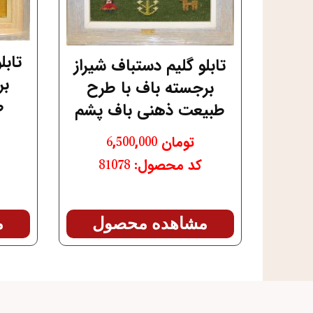
تابل
تابلو گلیم دستباف شیراز
بر
برجسته باف با طرح
ط
طبیعت ذهنی باف پشم
تومان
6,500,000
کد محصول: 81078
م
مشاهده محصول