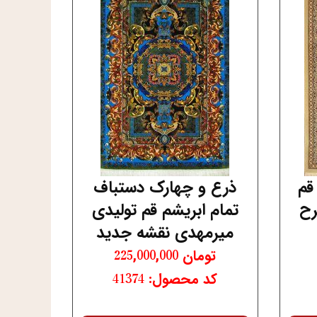
قم
ذرع و چهارک دستباف
رح
تمام ابریشم قم تولیدی
میرمهدی نقشه جدید
تومان
225,000,000
کد محصول: 41374