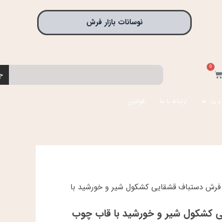
نوسانات بازار فرش
0
جستجو
بد
ج
رید
ارتباط با ما
قوانین
ه ما
 فرش دستباف قشقایی کشکول شیر و خورشید با
ی کشکول شیر و خورشید با قاب چوب