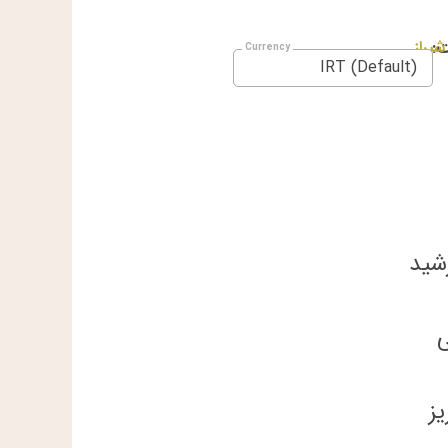
:
شیراز
IRT (Default)
شید
ی
ز