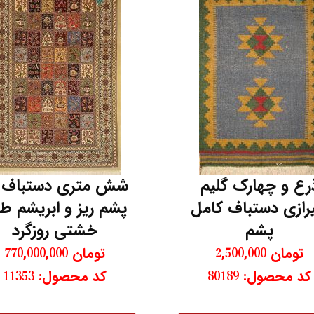
رع و چهارک گلیم
شش متری دستباف 
رازی دستباف کامل
پشم ریز و ابریشم ط
پشم
خشتی روزگرد
تومان
2,500,000
تومان
770,000,000
کد محصول: 80189
کد محصول: 11353