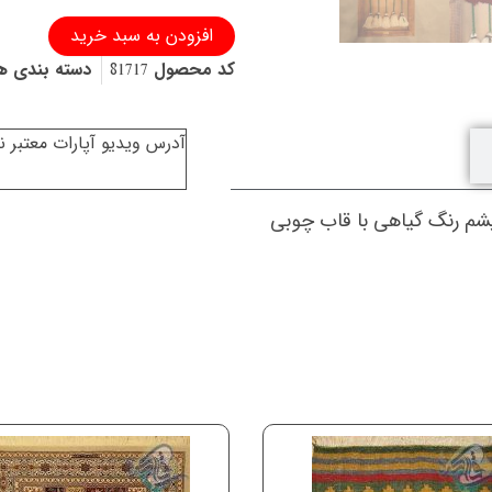
تابلو
افزودن به سبد خرید
فرش
کد محصول
81717
دسته بندی ه
دستباف
قشقایی
کشکول
شیر
آدرس ویدیو آپارات معتبر 
و
خورشید
با
شم رنگ گیاهی با قاب چوبی
قاب
چوب
سفارشی
عدد