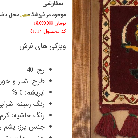
سفارشی
موجود در فروشگاه:
سهیل
محل بافت
تومان
18,000,000
کد محصول: 81717
ویژگی های فرش
رج: 40
طرح: شیر و خور
ابریشم: 0 %
رنگ زمینه: شراب
رنگ حاشیه: کرم
جنس پرز: پشم ری