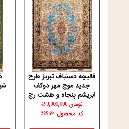
قالیچه دستباف تبریز طرح
ذ
جدید موج مهر دوکف
شی
ابریشم پنجاه و هشت رج
تومان
490,000,000
کد محصول: 22969