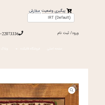
فتن
ه
پیگیری وضعیت سفارش
حتوا
IRT (Default)
ورود/ ثبت نام
-22073336
صفحه اصلی
فروشگاه قالیکده
وبلاگ 