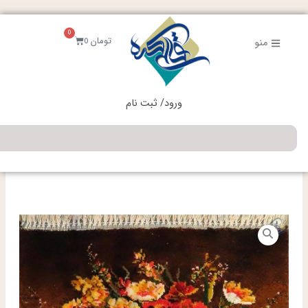
فتن
ه
0
حتوا
سبد
تومان
0
منو
خرید
ورود/ ثبت نام
جستجو