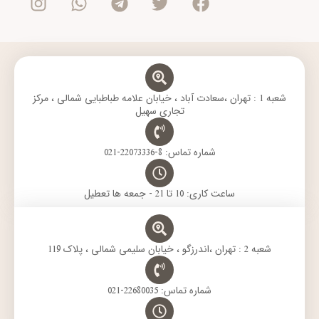
s
a
l
i
c
t
t
e
t
e
a
s
g
t
b
g
a
r
e
o
r
p
a
r
o
a
p
m
k
m
شعبه 1 : تهران ،سعادت آباد ، خیابان علامه طباطبایی شمالی ، مرکز
تجاری سهیل
شماره تماس: 8-22073336-021
ساعت کاری: 10 تا 21 - جمعه ها تعطیل
شعبه 2 : تهران ،اندرزگو ، خیابان سلیمی شمالی ، پلاک 119
شماره تماس: 22680035-021