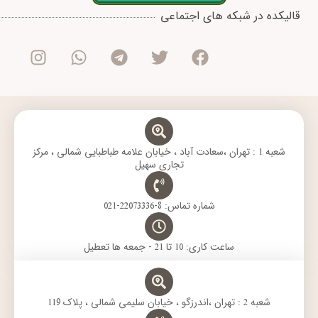
I
W
T
T
F
قالیکده در شبکه های اجتماعی
n
h
e
w
a
s
a
l
i
c
t
t
e
t
e
a
s
g
t
b
g
a
r
e
o
r
p
a
r
o
a
p
m
k
m
شعبه 1 : تهران ،سعادت آباد ، خیابان علامه طباطبایی شمالی ، مرکز
تجاری سهیل
شماره تماس: 8-22073336-021
ساعت کاری: 10 تا 21 - جمعه ها تعطیل
شعبه 2 : تهران ،اندرزگو ، خیابان سلیمی شمالی ، پلاک 119