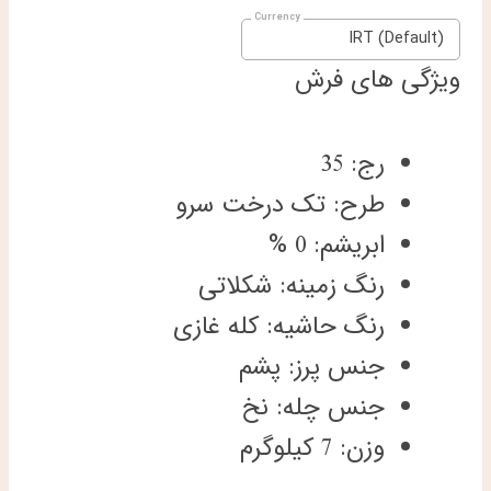
IRT (Default)
ویژگی های فرش
رج: 35
طرح: تک درخت سرو
ابریشم: 0 %
رنگ زمینه: شکلاتی
رنگ حاشیه: کله غازی
جنس پرز: پشم
جنس چله: نخ
وزن: 7 کیلوگرم