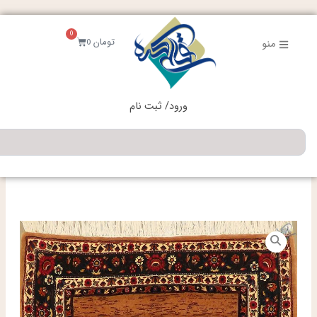
فتن
ه
0
حتوا
سبد
تومان
0
منو
خرید
ورود/ ثبت نام
جستجو