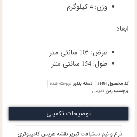
وزن: 4 کیلوگرم
ابعاد
عرض: 105 سانتی متر
طول: 154 سانتی متر
کد محصول
31484
دسته بندی
فروخته شده
برچسب زدن
قدیمی
توضیحات تکمیلی
ذرع و نیم دستبافت تبریز نقشه هریس کامپیوتری