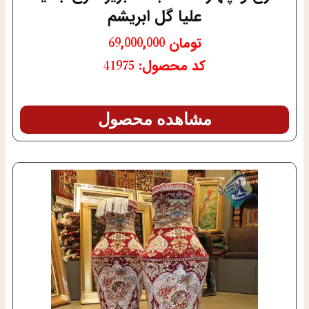
علیا گل ابریشم
تومان
69,000,000
کد محصول: 41975
مشاهده محصول