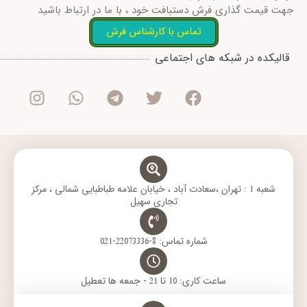
جهت قیمت گذاری فرش دستبافت خود ، با ما در ارتباط باشید
تماس با کارشناس فرش
I
W
T
T
F
قالیکده در شبکه های اجتماعی
n
h
e
w
a
s
a
l
i
c
t
t
e
t
e
a
s
g
t
b
g
a
r
e
o
r
p
a
r
o
a
p
m
k
m
شعبه 1 : تهران ،سعادت آباد ، خیابان علامه طباطبایی شمالی ، مرکز
تجاری سهیل
شماره تماس: 8-22073336-021
ساعت کاری: 10 تا 21 - جمعه ها تعطیل