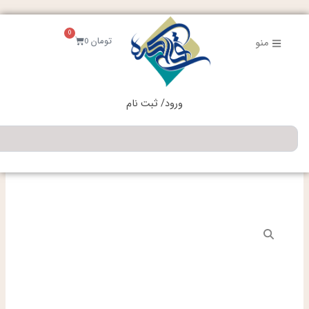
فتن
ه
0
حتوا
سبد
تومان
0
منو
خرید
ورود/ ثبت نام
جستجو