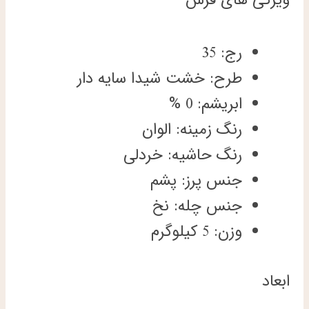
رج: 35
طرح: خشت شیدا سایه دار
ابریشم: 0 %
رنگ زمینه: الوان
رنگ حاشیه: خردلی
جنس پرز: پشم
جنس چله: نخ
وزن: 5 کیلوگرم
ابعاد