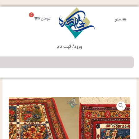
فتن
ه
0
حتوا
سبد
تومان
0
منو
خرید
ورود/ ثبت نام
جستجو