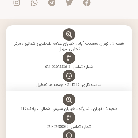
s
a
l
i
c
t
t
e
t
e
a
s
g
t
b
g
a
r
e
o
r
p
a
r
o
a
p
m
k
m
شعبه 1 : تهران ،سعادت آباد ، خیابان علامه طباطبایی شمالی ، مرکز
تجاری سهیل
شماره تماس: 8-22073336-021
ساعت کاری: 10 تا 21 - جمعه ها تعطیل
شعبه 2 : تهران ،اندرزگو ، خیابان سلیمی شمالی ، پلاک 119
شماره تماس: 22680035-021