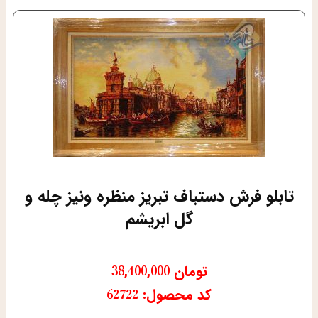
تابلو فرش دستباف تبریز منظره ونیز چله و
گل ابریشم
تومان
38,400,000
کد محصول: 62722