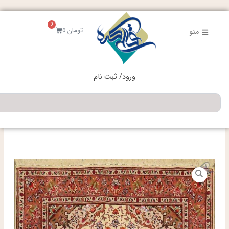
فتن
ه
0
حتوا
سبد
تومان
0
منو
خرید
ورود/ ثبت نام
جستجو