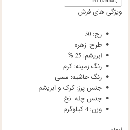
IRT (Default)
ویژگی های فرش
رج: 50
طرح: زهره
ابریشم: 25 %
رنگ زمینه: کرم
رنگ حاشیه: مسی
جنس پرز: کرک و ابریشم
جنس چله: نخ
وزن: 4 کیلوگرم