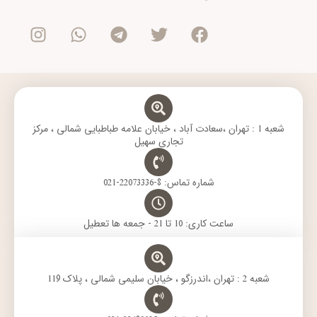
n
h
e
w
a
s
a
l
i
c
t
t
e
t
e
a
s
g
t
b
g
a
r
e
o
r
p
a
r
o
a
p
m
k
m
شعبه 1 : تهران ،سعادت آباد ، خیابان علامه طباطبایی شمالی ، مرکز
تجاری سهیل
شماره تماس: 8-22073336-021
ساعت کاری: 10 تا 21 - جمعه ها تعطیل
شعبه 2 : تهران ،اندرزگو ، خیابان سلیمی شمالی ، پلاک 119