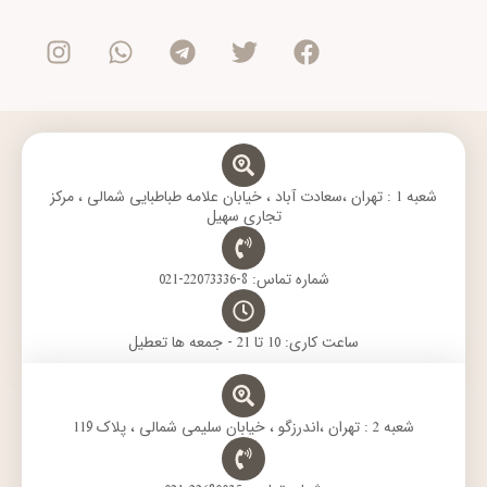
n
h
e
w
a
s
a
l
i
c
t
t
e
t
e
a
s
g
t
b
g
a
r
e
o
r
p
a
r
o
a
p
m
k
m
شعبه 1 : تهران ،سعادت آباد ، خیابان علامه طباطبایی شمالی ، مرکز
تجاری سهیل
شماره تماس: 8-22073336-021
ساعت کاری: 10 تا 21 - جمعه ها تعطیل
شعبه 2 : تهران ،اندرزگو ، خیابان سلیمی شمالی ، پلاک 119