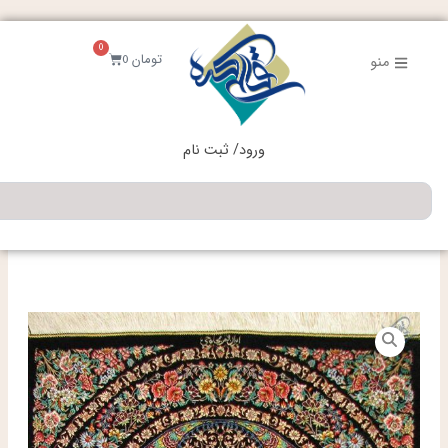
فتن
ه
0
حتوا
سبد
تومان
0
منو
خرید
ورود/ ثبت نام
جستجو