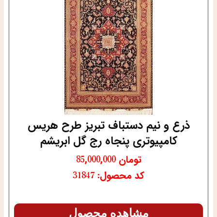
ذرع و نیم دستباف تبریز طرح هریس
کامپیوتری پنجاه رج گل ابریشم
تومان
85,000,000
کد محصول: 31847
مشاهده محصول