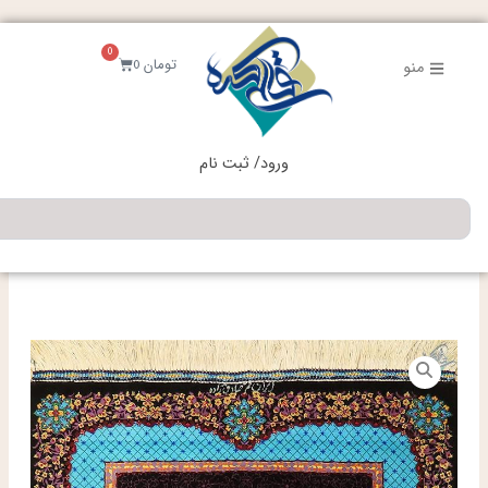
فتن
ه
0
حتوا
سبد
تومان
0
منو
خرید
ورود/ ثبت نام
جستجو