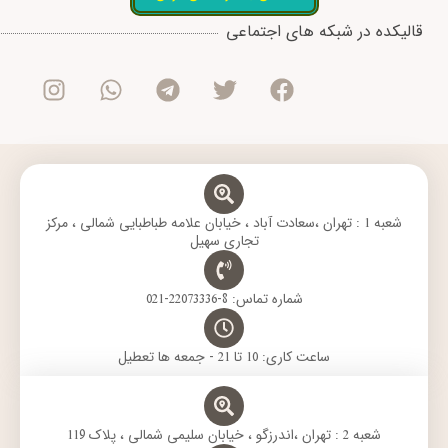
I
W
T
T
F
قالیکده در شبکه های اجتماعی
n
h
e
w
a
s
a
l
i
c
t
t
e
t
e
a
s
g
t
b
g
a
r
e
o
r
p
a
r
o
a
p
m
k
m
شعبه 1 : تهران ،سعادت آباد ، خیابان علامه طباطبایی شمالی ، مرکز
تجاری سهیل
شماره تماس: 8-22073336-021
ساعت کاری: 10 تا 21 - جمعه ها تعطیل
شعبه 2 : تهران ،اندرزگو ، خیابان سلیمی شمالی ، پلاک 119