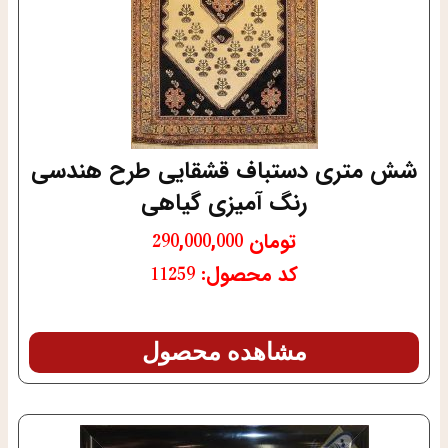
شش متری دستباف قشقایی طرح هندسی
رنگ آمیزی گیاهی
تومان
290,000,000
کد محصول: 11259
مشاهده محصول