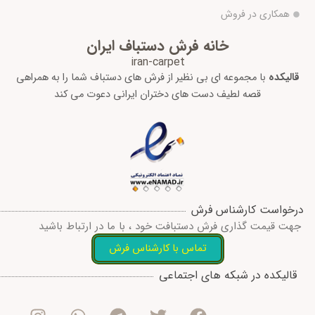
همکاری در فروش
خانه فرش دستباف ایران
iran-carpet
قالیکده
با مجموعه ای بی نظیر از فرش های دستباف شما را به همراهی
قصه لطیف دست های دختران ایرانی دعوت می کند
درخواست کارشناس فرش
جهت قیمت گذاری فرش دستبافت خود ، با ما در ارتباط باشید
تماس با کارشناس فرش
I
W
T
T
F
قالیکده در شبکه های اجتماعی
n
h
e
w
a
s
a
l
i
c