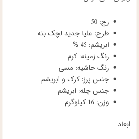
رج: 50
طرح: علیا جدید لچک بته
ابریشم: 45 %
رنگ زمینه: کرم
رنگ حاشیه: مسی
جنس پرز: کرک و ابریشم
جنس چله: ابریشم
وزن: 16 کیلوگرم
ابعاد