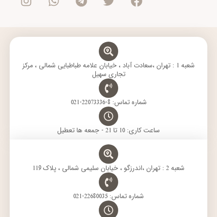
t
t
e
t
e
a
s
g
t
b
g
a
r
e
o
r
p
a
r
o
a
p
m
k
m
شعبه 1 : تهران ،سعادت آباد ، خیابان علامه طباطبایی شمالی ، مرکز
تجاری سهیل
شماره تماس: 8-22073336-021
ساعت کاری: 10 تا 21 - جمعه ها تعطیل
شعبه 2 : تهران ،اندرزگو ، خیابان سلیمی شمالی ، پلاک 119
شماره تماس: 22680035-021