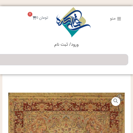
فتن
ه
0
حتوا
سبد
تومان
0
منو
خرید
ورود/ ثبت نام
جستجو