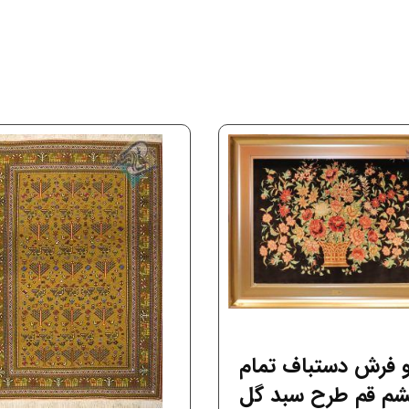
لو فرش دستباف تمام
یشم قم طرح سبد گل