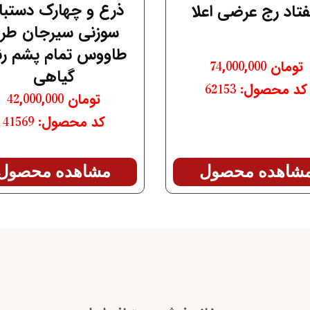
ذرع و چهارک دستب
تاد رج عرضی اعلا
سوزنی سیرجان طر
طاووس تمام پشم ر
تومان
74,000,000
گیاهی
کد محصول: 62153
تومان
42,000,000
کد محصول: 41569
شاهده محصول
مشاهده محصول