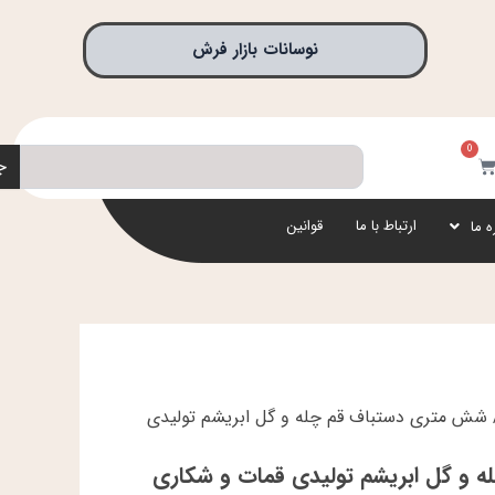
نوسانات بازار فرش
0
جستجو
بد
ج
رید
ارتباط با ما
قوانین
ه ما
شش متری دستباف قم چله و گل ابریشم تولیدی
و گل ابریشم تولیدی قمات و شکاری