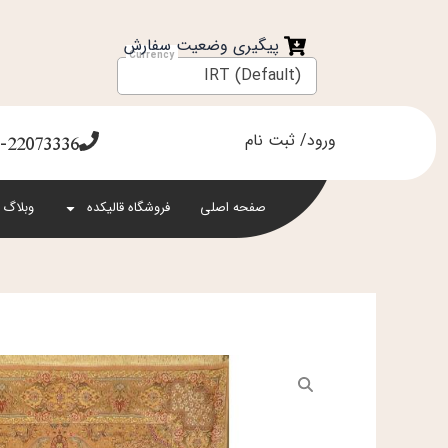
فتن
ه
پیگیری وضعیت سفارش
حتوا
IRT (Default)
ورود/ ثبت نام
-22073336
صفحه اصلی
فروشگاه قالیکده
وبلاگ 