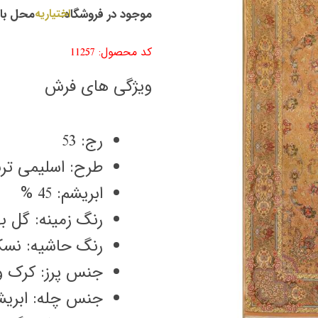
موجود در فروشگاه:
اختیاریه
محل با
کد محصول: 11257
ویژگی های فرش
رج: 53
طرح: اسلیمی تر
ابریشم: 45 %
رنگ زمینه: گل ب
رنگ حاشیه: نسک
جنس پرز: کرک و
جنس چله: ابریش