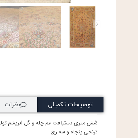
توضیحات تکمیلی
نظرات
شش متری دستبافت قم چله و گل ابریشم تول
ترنجی پنجاه و سه رج