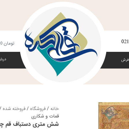
021
س
تومان
0
خ
دربار
فرش
خانه
/
فروشگاه
/
فروخته شده
/ 
قمات و شکاری
شش متری دستباف قم چله 