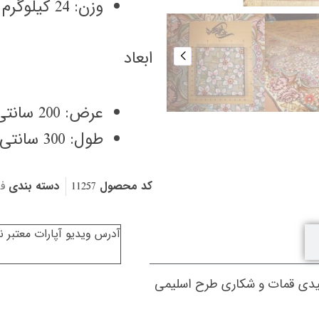
وزن: 24 کیلوگرم
ابعاد
عرض: 200 سانتی متر
طول: 300 سانتی متر
کد محصول
11257
دسته بندی
ف
آدرس ویدیو آپارات معتبر 
یدی قمات و شکاری طرح اسلیمی