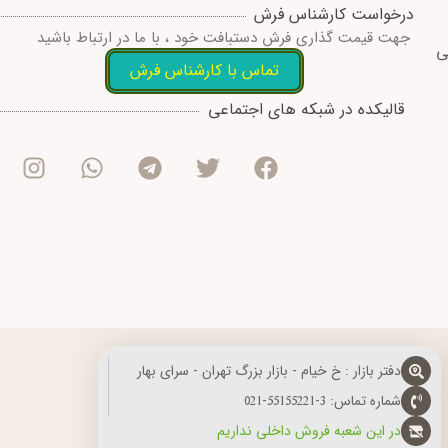
درخواست کارشناس فرش
جهت قیمت گذاری فرش دستبافت خود ، با ما در ارتباط باشید
ی
تماس با کارشناس فرش
I
W
T
T
F
قالیکده در شبکه های اجتماعی
n
h
e
w
a
s
a
l
i
c
t
t
e
t
e
a
s
g
t
b
g
a
r
e
o
r
p
a
r
o
a
p
m
k
m
دفتر بازار : خ خیام - بازار بزرگ تهران - سرای بهار
شماره تماس: 3-55155221-021
در این شعبه فروش داخلی نداریم