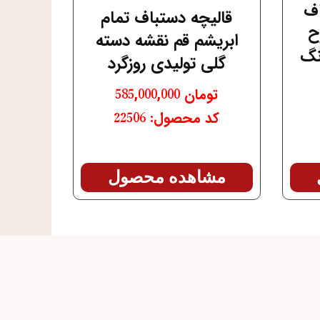
اف
قالیچه دستباف تمام
ح
ابریشم قم نقشه دسته
نگ
گلی تولیدی روزگرد
تومان
585,000,000
کد محصول: 22506
مشاهده محصول