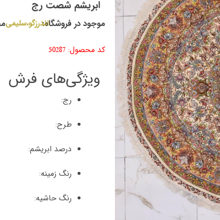
ابریشم شصت رج
موجود در فروشگاه:
اندرزگو،سلیمی
مح
کد محصول: 50287
ویژگی‌های فرش
رج:
طرح:
درصد ابریشم:
رنگ زمینه:
رنگ حاشیه: