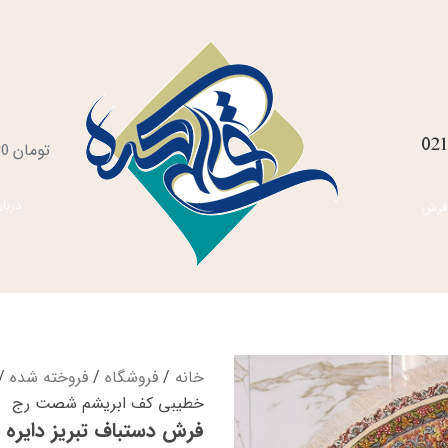
021
س
تومان
0
خ
دربار
فرش
خانه
/
فروشگاه
/
فروخته شده
/ 
خطیبی کف ابریشم شصت رج
فرش دستباف تبریز دایره