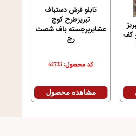
تابلو فرش دستباف
تبریزطرح کوچ
ریز
عشایربرجسته باف شصت
 کف
رج
کد محصول: 62733
مشاهده محصول