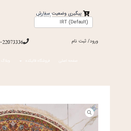
فتن
ه
پیگیری وضعیت سفارش
حتوا
IRT (Default)
ورود/ ثبت نام
-22073336
صفحه اصلی
فروشگاه قالیکده
وبلاگ 