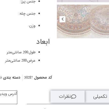
جنس پرز:
جنس چله:
وزن:
ابعاد
طول:
200 سانتی‌متر
عرض:
200 سانتی‌متر
کد محصول
50287
دسته بندی
ف
آدرس ویدیو
تکمیلی
نظرات