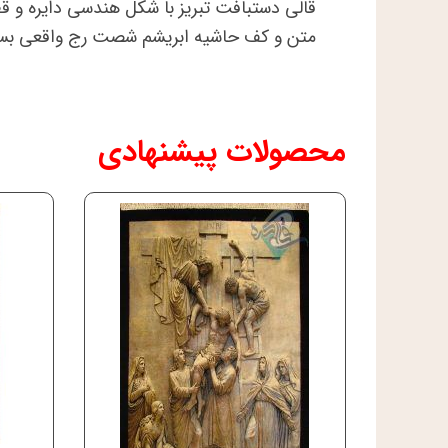
قالی دستبافت تبریز با شکل هندسی دایره و 
متن و کف حاشیه ابریشم شصت رج واقعی بسیا
محصولات پیشنهادی