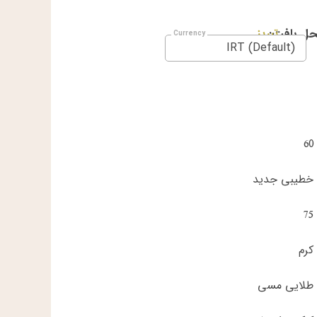
ل بافت:
تبریز
IRT (Default)
60
خطیبی جدید
75
کرم
طلایی مسی