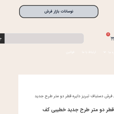
نوسانات بازار فرش
0
جستجو
بد
ج
رید
ارتباط با ما
قوانین
ه ما
فرش دستباف تبریز دایره قطر دو متر طرح جدید
 قطر دو متر طرح جدید خطیبی کف